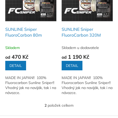
i
r
s
o
p
d
r
u
o
k
d
t
SUNLINE Sniper
SUNLINE Sniper
u
ů
FluoroCarbon 80m
FluoroCarbon 320M
k
t
Skladem
Skladem u dodavatele
ů
470 Kč
1 190 Kč
od
od
DETAIL
DETAIL
MADE IN JAPAN!! 100%
MADE IN JAPAN!! 100%
Fluorocarbon Sunline Sniper!!
Fluorocarbon Sunline Sniper!!
Vhodný jak na naviják, tak i na
Vhodný jak na naviják, tak i na
návazce.
návazce.
2
položek celkem
O
v
l