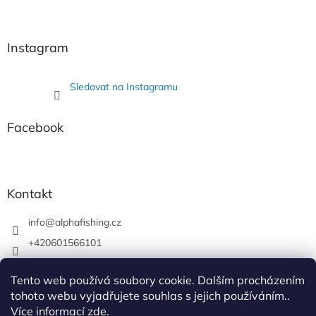
Z
á
á
d
p
a
a
Instagram
c
t
í
í
p
Sledovat na Instagramu
r
v
k
Facebook
y
v
ý
p
i
Kontakt
s
u
info
@
alphafishing.cz
+420601566101
AlphaFishing
Tento web používá soubory cookie. Dalším procházením
alphafishing.cz
tohoto webu vyjadřujete souhlas s jejich používáním..
Více informací
zde
.