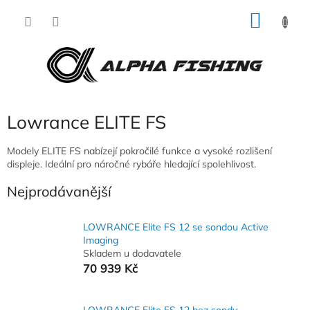
Přejít
NÁKU
na
obsah
KOŠÍK
Lowrance ELITE FS
Modely ELITE FS nabízejí pokročilé funkce a vysoké rozlišení
displeje. Ideální pro náročné rybáře hledající spolehlivost.
Nejprodávanější
LOWRANCE Elite FS 12 se sondou Active
Imaging
Skladem u dodavatele
70 939 Kč
LOWRANCE Elite FS 12 bez sondy