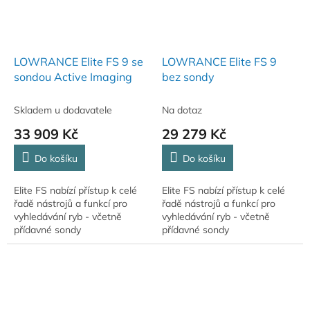
LOWRANCE Elite FS 9 se
LOWRANCE Elite FS 9
sondou Active Imaging
bez sondy
Skladem u dodavatele
Na dotaz
33 909 Kč
29 279 Kč
Do košíku
Do košíku
Elite FS nabízí přístup k celé
Elite FS nabízí přístup k celé
řadě nástrojů a funkcí pro
řadě nástrojů a funkcí pro
vyhledávání ryb - včetně
vyhledávání ryb - včetně
přídavné sondy
přídavné sondy
ActiveTarget™ Live Sonar,
ActiveTarget™ Live Sonar,
Active Imaging™, Fish Reveal
Active Imaging™, Fish Reveal
a obrysovými mapami...
a obrysovými mapami...