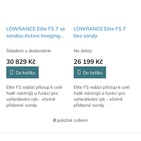
LOWRANCE Elite FS 7 se
LOWRANCE Elite FS 7
sondou Active Imaging
bez sondy
3v1
Skladem u dodavatele
Na dotaz
30 829 Kč
26 199 Kč
Do košíku
Do košíku
Elite FS nabízí přístup k celé
Elite FS nabízí přístup k celé
řadě nástrojů a funkcí pro
řadě nástrojů a funkcí pro
vyhledávání ryb - včetně
vyhledávání ryb - včetně
přídavné sondy
přídavné sondy
ActiveTarget™ Live Sonar,
ActiveTarget™ Live Sonar,
Active Imaging™, Fish Reveal
Active Imaging™, Fish Reveal
8
položek celkem
O
a obrysovými mapami...
a obrysovými mapami...
v
l
Z
á