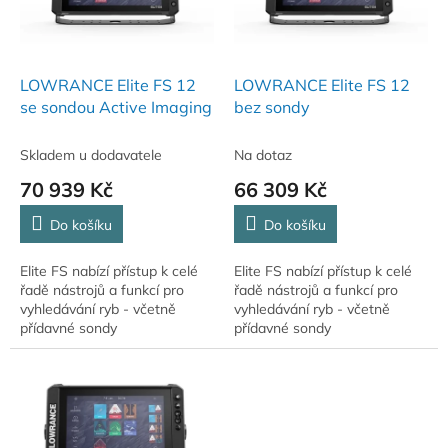
k
p
t
r
ů
o
d
LOWRANCE Elite FS 12
LOWRANCE Elite FS 12
u
se sondou Active Imaging
bez sondy
k
t
Skladem u dodavatele
Na dotaz
ů
70 939 Kč
66 309 Kč
Do košíku
Do košíku
Elite FS nabízí přístup k celé
Elite FS nabízí přístup k celé
řadě nástrojů a funkcí pro
řadě nástrojů a funkcí pro
vyhledávání ryb - včetně
vyhledávání ryb - včetně
přídavné sondy
přídavné sondy
ActiveTarget™ Live Sonar,
ActiveTarget™ Live Sonar,
Active Imaging™, Fish Reveal
Active Imaging™, Fish Reveal
a obrysovými mapami...
a obrysovými mapami...