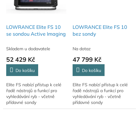
LOWRANCE Elite FS 10
LOWRANCE Elite FS 10
se sondou Active Imaging
bez sondy
Skladem u dodavatele
Na dotaz
52 429 Kč
47 799 Kč
Do košíku
Do košíku
Elite FS nabízí přístup k celé
Elite FS nabízí přístup k celé
řadě nástrojů a funkcí pro
řadě nástrojů a funkcí pro
vyhledávání ryb - včetně
vyhledávání ryb - včetně
přídavné sondy
přídavné sondy
ActiveTarget™ Live Sonar,
ActiveTarget™ Live Sonar,
Active Imaging™, Fish Reveal
Active Imaging™, Fish Reveal
a obrysovými mapami...
a obrysovými mapami...