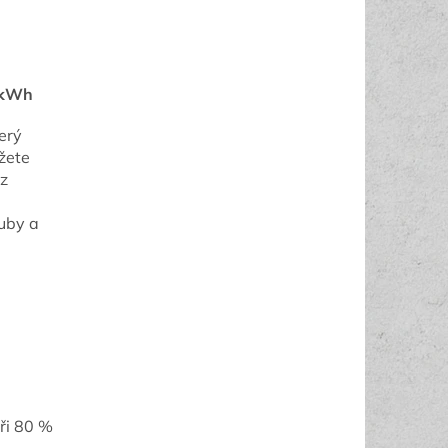
6 kWh
erý
žete
ez
ouby a
ři 80 %