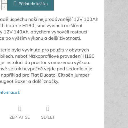
Přidat do košíku
ladě úspěchu naší nejprodávanější 12V 100Ah
th baterie H190 jsme vyvinuli rozšíření
y 12V 140Ah, abychom vyhověli rostoucí
e po vyšším výkonu a delší životnosti.
terie byla vyvinuta pro použití v obytných
ilech, neboť Nízkoprofilové provedení H190
e instalaci do prostor s omezenou výškou.
ově se tak bezpečně vejde pod sedadlo a je
například pro Fiat Ducato, Citroën Jumper
ugeot Boxer a další značky.
 informace
ZEPTAT SE
SDÍLET