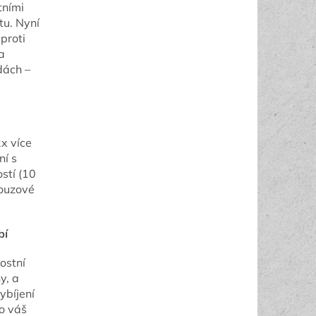
tními
tu. Nyní
 proti
a
dách –
2x více
ní s
stí (10
nouzové
bí
ostní
y, a
ybíjení
ro váš