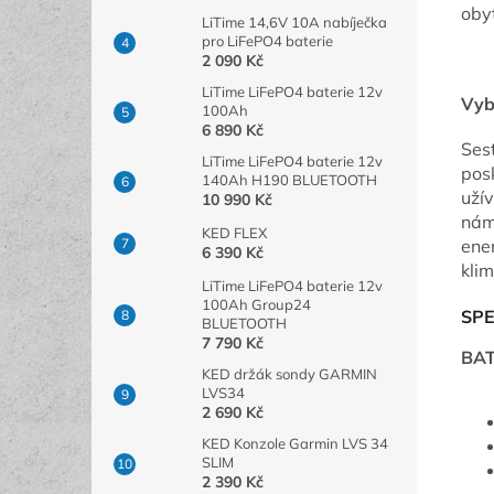
oby
LiTime 14,6V 10A nabíječka
pro LiFePO4 baterie
2 090 Kč
LiTime LiFePO4 baterie 12v
Vyb
100Ah
6 890 Kč
Ses
LiTime LiFePO4 baterie 12v
pos
140Ah H190 BLUETOOTH
užív
10 990 Kč
nám
KED FLEX
ener
6 390 Kč
klim
LiTime LiFePO4 baterie 12v
100Ah Group24
SPE
BLUETOOTH
7 790 Kč
BAT
KED držák sondy GARMIN
LVS34
2 690 Kč
KED Konzole Garmin LVS 34
SLIM
2 390 Kč