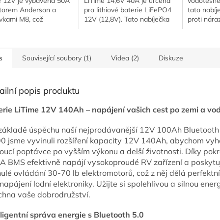
e 12V je vybavena 50A
LiTime 14,6V 40A je určena
vodotěsné
torem Anderson a
pro lithiové baterie LiFePO4
tato nabíj
vkami M8, což
12V (12,8V). Tato nabíječka
proti nára
uje připojení k baterii.
podporuje také funkci
a prachu. 
nabíjení 0V pro reaktivaci
přímo do V
nebo opravu...
s
Související soubory (1)
Videa (2)
Diskuze
ailní popis produktu
erie LiTime 12V 140Ah – napájení vašich cest po zemi a vo
základě úspěchu naší nejprodávanější 12V 100Ah Bluetooth
0 jsme vyvinuli rozšíření kapacity 12V 140Ah, abychom vyh
toucí poptávce po vyšším výkonu a delší životnosti. Díky pok
A BMS efektivně napájí vysokoproudé RV zařízení a poskytu
ulé ovládání 30-70 lb elektromotorů, což z něj dělá perfektn
napájení lodní elektroniky. Užijte si spolehlivou a silnou energ
chna vaše dobrodružství.
eligentní správa energie s Bluetooth 5.0