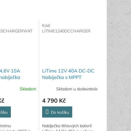
Kód:
210CHARGERWAT
LITIME1240DCCHARGER
14,6V 10A
LiTime 12V 40A DC-DC
nabíječka
Nabíječka s MPPT
SNÁ
Skladem
Skladem u dodavatele
Kč
4 790 Kč
šíku
Do košíku
stnímu
Nabíječka lithiových baterií