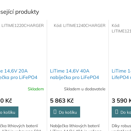
sející produkty
:
LITIME1220CHARGER
Kód:
LITIME1240CHARGER
Kód:
LITIME1
me 14,6V 20A
LiTime 14,6V 40A
LiTime 
ečka pro LiFePO4
nabíječka pro LiFePO4
LifePO4 
ie
baterie
VODOTĚ
Skladem
Skladem u dodavatele
90 Kč
5 863 Kč
3 590 
o košíku
Do košíku
Do ko
čka lithiových baterií
Nabíječka lithiových baterií
Díky robu