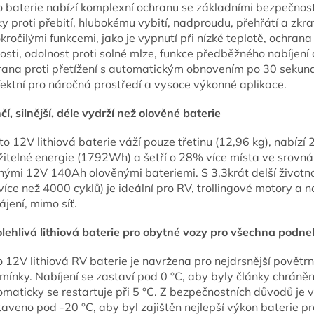
o baterie nabízí komplexní ochranu se základními bezpečnos
y proti přebití, hlubokému vybití, nadproudu, přehřátí a zkra
kročilými funkcemi, jako je vypnutí při nízké teplotě, ochrana
osti, odolnost proti solné mlze, funkce předběžného nabíjení 
rana proti přetížení s automatickým obnovením po 30 sekun
fektní pro náročná prostředí a vysoce výkonné aplikace.
čí, silnější, déle vydrží než olověné baterie
o 12V lithiová baterie váží pouze třetinu (12,96 kg), nabízí 
žitelné energie (1792Wh) a šetří o 28% více místa ve srovná
nými 12V 140Ah olověnými bateriemi. S 3,3krát delší životno
 více než 4000 cyklů) je ideální pro RV, trollingové motory a 
jení, mimo síť.
lehlivá lithiová baterie pro obytné vozy pro všechna podne
 12V lithiová RV baterie je navržena pro nejdrsnější povětrn
mínky. Nabíjení se zastaví pod 0 °C, aby byly články chráněn
maticky se restartuje při 5 °C. Z bezpečnostních důvodů je v
aveno pod -20 °C, aby byl zajištěn nejlepší výkon baterie p