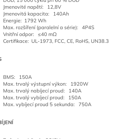
DOD, 15 000 cyklů při 60 % DOD
Jmenovité napětí: 12,8V
Jmenovitá kapacita: 140Ah
Energie: 1792 Wh
Max. rozšíření (paralelní a série): 4P4S
Vnitřní odpor: ≤40 mΩ
Certifikace: UL-1973, FCC, CE, RoHS, UN38.3
S
BMS: 150A
Max. trvalý výstupní výkon: 1920W
Max. trvalý nabíjecí proud: 140A
Max. trvalý vybíjecí proud: 150A
Max. vybíjecí proud 5 sekunda: 750A
ÍJENÍ