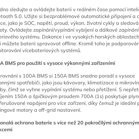
dno sledujte a ovládejte baterii v reálném čase pomocí intel
etooth 5.0. Užijte si bezproblémové automatické připojení a 
ce, jako je SOC, napětí, proud, výkon, životní cykly a sledová
oty. Ovládejte zapínání/vypínání vybíjení a dálkové zapínání
eriového systému. Dokonce i ve vysokých horských oblastec
i můžete baterii spravovat offline. Kromě toho je podporová
itorování vícebateriových systémů.
A BMS pro použití s ​​vysoce výkonnými zařízeními
srovnání s 100A BMS si 150A BMS snadno poradí s vysoce
onnými spotřebiči, jako jsou kávovary, klimatizace a mikrovl
uby, čímž se vyhne vypínání systému nebo přetížení. S nepřet
íjením 150A a špičkovým proudem 700A (1s) poskytuje plyn
erušované napájení pro více zařízení, díky čemuž je ideální 
lingové motory a off-grid nastavení.
onalá ochrana baterie s více než 20 pokročilými ochranným
kcemi