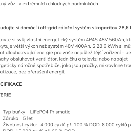
tný vůz i v extrémních chladných podmínkách.
udujte si domácí i off-grid záložní systém s kapacitou 28,
tavte si svůj vlastní energetický systém 4P4S 48V 560Ah, kt
kytuje větší výkon než systém 48V 400Ah. S 28,6 kWh si mů
at dlouhotrvající energie pro vaše nejdůležitější zařízení – b
ahy obsluhovat ventilátor, ledničku a televizi nebo napájet
geticky náročné spotřebiče, jako jsou pračky, mikrovlnné tr
atizace, bez přerušení energií.
CIFIKACE
ERIE
Typ buňky: LiFePO4 Prismatic
Záruka: 5 let
Životnost cyklu: 4 000 cyklů při 100 % DOD, 6 000 cyklů p