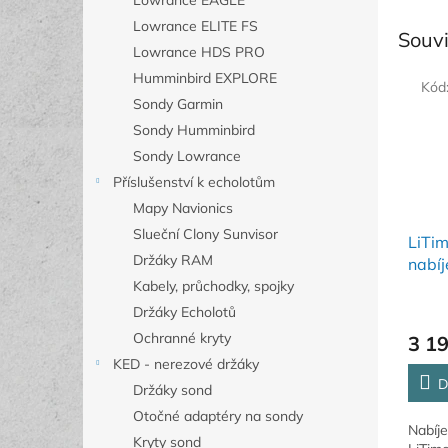
Lowrance EAGLE
Lowrance ELITE FS
Souvi
Lowrance HDS PRO
Humminbird EXPLORE
Kód
Sondy Garmin
Sondy Humminbird
Sondy Lowrance
Příslušenství k echolotům
Mapy Navionics
Slueční Clony Sunvisor
LiTi
Držáky RAM
nabíj
bater
Kabely, průchodky, spojky
Držáky Echolotů
Ochranné kryty
3 1
KED - nerezové držáky
D
Držáky sond
Otočné adaptéry na sondy
Nabíje
Kryty sond