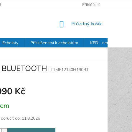
RANY OSOBNÍCH ÚDAJŮ
Přihlášení
NÁKUPNÍ
Prázdný košík
KOŠÍK
Echoloty
Příslušenství k echolotům
KED - nerezové držák
90 BLUETOOTH
LITIME12140H190BT
990 Kč
dem
oručit do:
11.8.2026