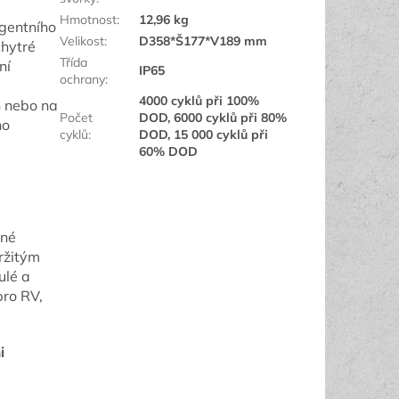
Hmotnost
:
12,96 kg
igentního
Velikost
:
D358*Š177*V189 mm
chytré
Třída
ní
IP65
ochrany
:
4000 cyklů při 100%
h nebo na
Počet
DOD, 6000 cyklů při 80%
no
cyklů
:
DOD, 15 000 cyklů při
60% DOD
nné
ržitým
ulé a
pro RV,
i