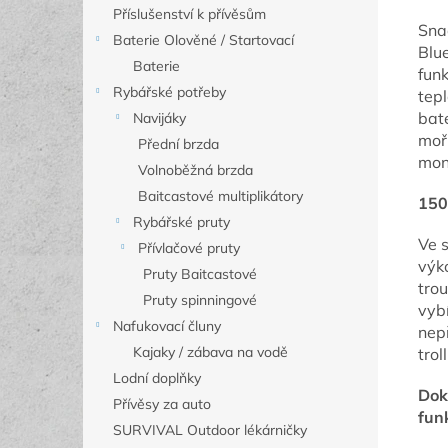
Příslušenství k přívěsům
Sna
Baterie Olověné / Startovací
Blu
Baterie
funk
Rybářské potřeby
tepl
bat
Navijáky
moř
Přední brzda
mon
Volnoběžná brzda
Baitcastové multiplikátory
150
Rybářské pruty
Ve 
Přívlačové pruty
výk
Pruty Baitcastové
tro
Pruty spinningové
vyb
Nafukovací čluny
nepř
Kajaky / zábava na vodě
trol
Lodní doplňky
Dok
Přívěsy za auto
fun
SURVIVAL Outdoor lékárničky