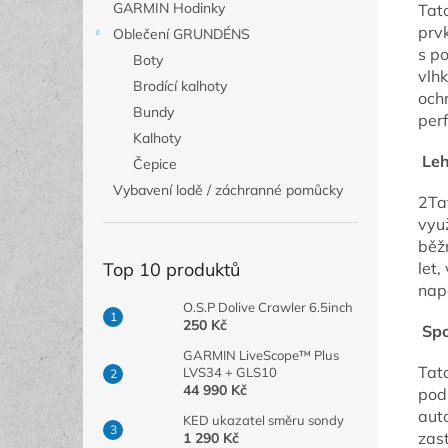
GARMIN Hodinky
Tat
prvk
Oblečení GRUNDÉNS
s po
Boty
vlhk
Brodící kalhoty
och
Bundy
per
Kalhoty
Leh
Čepice
Vybavení lodě / záchranné pomůcky
2Tat
vyu
běž
let,
Top 10 produktů
napá
O.S.P Dolive Crawler 6.5inch
250 Kč
Spo
GARMIN LiveScope™ Plus
Tato
LVS34 + GLS10
44 990 Kč
pod
auto
KED ukazatel směru sondy
zast
1 290 Kč