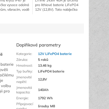
mu krytu IP67 je
LiTime 14,6V 40A je určena
ečka vysoce odolná
pro lithiové baterie LiFePO4
zům, vibracím, vodě
12V (12,8V). Tato nabíječka
Ideální pro montáž
podporuje také funkci
aší lodě.
nabíjení 0V pro reaktivaci
nebo opravu...
Doplňkové parametry
Kategorie
:
12V LiFePO4 baterie
dě
Záruka
:
5 roků
 baterie
Hmotnost
:
13.46 kg
ověli
Typ buňky
:
LiFePO4 baterie
ročilému
Jmenovité
12,8V
je
napětí
:
í volbu
Jmenovitá
140Ah
ii pro
kapacita
:
Energie
:
1792 Wh
Připojovací
šrouby M8
svorky
: