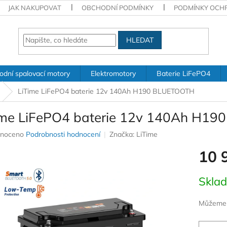
JAK NAKUPOVAT
OBCHODNÍ PODMÍNKY
PODMÍNKY OCH
HLEDAT
odní spalovací motory
Elektromotory
Baterie LiFePO4
LiTime LiFePO4 baterie 12v 140Ah H190 BLUETOOTH
ime LiFePO4 baterie 12v 140Ah H1
né
noceno
Podrobnosti hodnocení
Značka:
LiTime
ení
10 
u
Měrná
Skla
cena:
ek.
Můžeme d