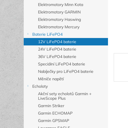
n
Elektromotory Minn Kota
e
Elektromotory GARMIN
l
Elektromotory Haswing
Elektromotory Mercury
Baterie LiFePO4
12V LiFePO4 baterie
24V LiFePO4 baterie
36V LiFePO4 baterie
Speciální LiFePO4 baterie
Nabíječky pro LiFePO4 baterie
Měniče napětí
Echoloty
Akční sety echolotů Garmin +
LiveScope Plus
Garmin Striker
Garmin ECHOMAP
Garmin GPSMAP