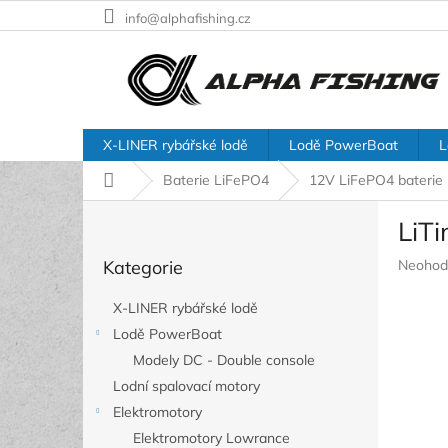
Přejít
info@alphafishing.cz
na
obsah
X-LINER rybářské lodě
Lodě PowerBoat
L
Domů
Baterie LiFePO4
12V LiFePO4 baterie
P
LiT
o
Přeskočit
s
Průměr
Kategorie
Neohod
kategorie
t
hodnoc
r
produkt
X-LINER rybářské lodě
a
je
Lodě PowerBoat
n
0,0
z
Modely DC - Double console
n
5
í
Lodní spalovací motory
hvězdič
p
Elektromotory
a
Elektromotory Lowrance