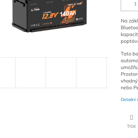
Na zák
Bluetoo
kapacit
poptávc
Tato ba
automob
umožňuj
Prostor
vhodný 
nebo Pe
Detailní
TISK