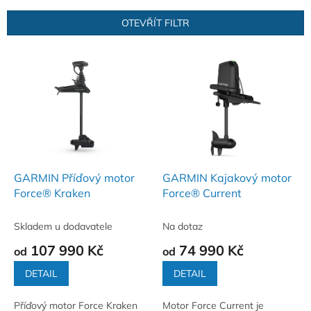
e
n
OTEVŘÍT FILTR
í
p
V
r
ý
o
p
d
i
u
s
k
p
t
r
ů
o
d
GARMIN Příďový motor
GARMIN Kajakový motor
u
Force® Kraken
Force® Current
k
t
Skladem u dodavatele
Na dotaz
ů
107 990 Kč
74 990 Kč
od
od
DETAIL
DETAIL
Příďový motor Force Kraken
Motor Force Current je