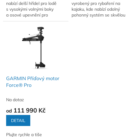
nabízí delší hřídel pro lodě
vyrobený pro rybaření na
s vysokými volnými boky
kajaku, kde nabízí odolný
a osové upevnění pro
pohonný systém se skvělou
snadnou montáž i do plavidel
manévrovatelností,
s omezeným prostorem na
bezdrátovou integraci
přídi.
a možnost ovládání řízení...
GARMIN Příďový motor
Force® Pro
Na dotaz
111 990 Kč
od
DETAIL
Plujte rychle a tiše