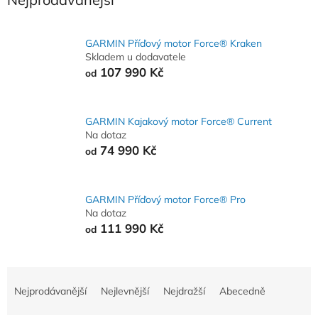
GARMIN Příďový motor Force® Kraken
Skladem u dodavatele
107 990 Kč
od
GARMIN Kajakový motor Force® Current
Na dotaz
74 990 Kč
od
GARMIN Příďový motor Force® Pro
Na dotaz
111 990 Kč
od
Ř
a
Nejprodávanější
Nejlevnější
Nejdražší
Abecedně
z