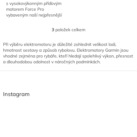
s vysokovýkonným příďovým
motorem Force Pro
vybaveným naší nejpřesnější
technologií udržování polohy1.
3
položek celkem
O
v
l
Při výběru elektromotoru je důležité zohlednit velikost lodi,
á
hmotnost sestavy a způsob rybolovu. Elektromotory Garmin jsou
d
vhodné zejména pro rybáře, kteří hledají spolehlivý výkon, přesnost
a
a dlouhodobou odolnost v náročných podmínkách.
c
í
Z
p
á
r
p
v
a
Instagram
k
t
y
í
v
ý
p
i
s
u