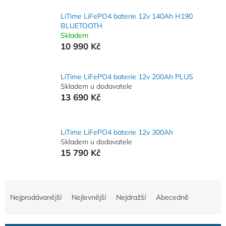
LiTime LiFePO4 baterie 12v 140Ah H190
BLUETOOTH
Skladem
10 990 Kč
LiTime LiFePO4 baterie 12v 200Ah PLUS
Skladem u dodavatele
13 690 Kč
LiTime LiFePO4 baterie 12v 300Ah
Skladem u dodavatele
15 790 Kč
Ř
a
Nejprodávanější
Nejlevnější
Nejdražší
Abecedně
z
e