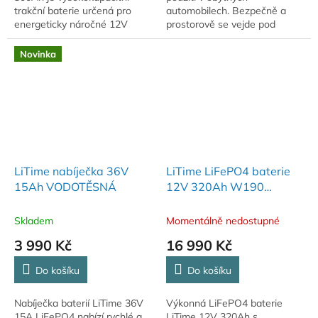
trakční baterie určená pro
automobilech. Bezpečně a
energeticky náročné 12V
prostorově se vejde pod
systémy. Nabízí maximální
sedadlo a je vhodný pro Fiat
využitelnou kapacitu, stabilní
Ducato, Citroën Jumper nebo
Novinka
výkon a dlouhou...
Peugeot Boxer a další...
LiTime nabíječka 36V
LiTime LiFePO4 baterie
15Ah VODOTĚSNÁ
12V 320Ah W190
BLUETOOTH
Skladem
Momentálně nedostupné
3 990 Kč
16 990 Kč
Do košíku
Do košíku
Nabíječka baterií LiTime 36V
Výkonná LiFePO4 baterie
15A LiFePO4 nabízí rychlé a
LiTime 12V 320Ah s