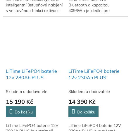
inteligentní 3stupňové nabíjení
Bluetooth a kapacitou
s vestavěnou funkcí aktivace
4096Wh je ideální pro
baterie, která dokáže oživit
karavany, lodě a off-grid
lithiové baterie po aktivaci...
systémy. Nabízí dlouhou
životnost, vysoký výkon a
inteligentní...
LiTime LiFePO4 baterie
LiTime LiFePO4 baterie
12v 280Ah PLUS
12v 230Ah PLUS
Skladem u dodavatele
Skladem u dodavatele
15 190 Kč
14 390 Kč
Do košíku
Do košíku
LiTime LiFePO4 baterie 12V
LiTime LiFePO4 baterie 12V
280Ah PLUS je extrémně
230Ah PLUS je extrémně