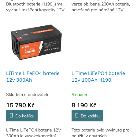
Bluetooth baterie H190 jsme
verze oblíbené 200Ah baterie,
vyvinuli rozšíření kapacity 12V
navržená pro náročné 12V
140Ah, abychom vyhověli
aplikace s vysokým odběrem.
rostoucí poptávce po vyšším
Oproti standardní variantě
výkonu a delší...
nabízí...
LiTime LiFePO4 baterie
LiTime LiFePO4 baterie
12v 300Ah
12v 100Ah H190
BLUETOOTH
Skladem u dodavatele
Skladem
15 790 Kč
8 190 Kč
Do košíku
Do košíku
LiTime LiFePO4 baterie 12V
Tato baterie byla vyvinuta pro
300Ah je vysokokapacitní
použití v obytných