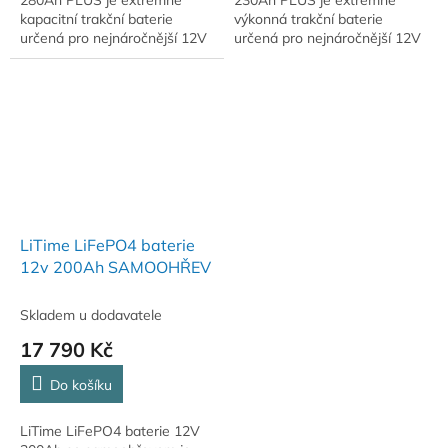
kapacitní trakční baterie
výkonná trakční baterie
určená pro nejnáročnější 12V
určená pro nejnáročnější 12V
aplikace, kde je požadována
aplikace. Oproti standardním
maximální výdrž a výkon bez
verzím nabízí vyšší kapacitu,
kompromisů....
zesílenou 200A...
LiTime LiFePO4 baterie
12v 200Ah SAMOOHŘEV
Skladem u dodavatele
17 790 Kč
Do košíku
LiTime LiFePO4 baterie 12V