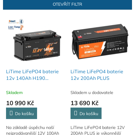
n
OTEVŘÍT FILTR
í
p
V
r
ý
o
p
d
i
u
s
k
p
t
r
ů
o
d
LiTime LiFePO4 baterie
LiTime LiFePO4 baterie
u
12v 140Ah H190
12v 200Ah PLUS
k
BLUETOOTH
t
Skladem
Skladem u dodavatele
ů
10 990 Kč
13 690 Kč
Do košíku
Do košíku
Na základě úspěchu naší
LiTime LiFePO4 baterie 12V
nejprodávanější 12V 100Ah
200Ah PLUS je výkonnější