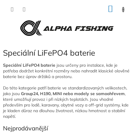
Přejít
NÁKU
na
obsah
KOŠÍK
Speciální LiFePO4 baterie
Speciální LiFePO4 baterie
jsou určeny pro instalace, kde je
potřeba dodržet konkrétní rozměry nebo nahradit klasické olověné
baterie bez úprav držáků a prostoru.
Do této kategorie patří baterie ve standardizovaných velikostech,
jako jsou
Group24, H190, MINI nebo modely se samoohřevem
,
které umožňují provoz i při nízkých teplotách. Jsou vhodné
především pro lodě, karavany, obytné vozy a off-grid systémy, kde
je kladen důraz na dlouhou životnost, nízkou hmotnost a stabilní
napětí.
Nejprodávanější