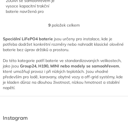
200Ah se samoohřevem je
vysoce kapacitní trakční
baterie navržená pro
spolehlivý provoz i v zimních
podmínkách. Integrovaný
9
položek celkem
O
samoohřev (self-heating)...
v
l
Speciální LiFePO4 baterie
jsou určeny pro instalace, kde je
á
potřeba dodržet konkrétní rozměry nebo nahradit klasické olověné
d
baterie bez úprav držáků a prostoru.
a
c
Do této kategorie patří baterie ve standardizovaných velikostech,
í
jako jsou
Group24, H190, MINI nebo modely se samoohřevem
,
p
které umožňují provoz i při nízkých teplotách. Jsou vhodné
r
především pro lodě, karavany, obytné vozy a off-grid systémy, kde
v
je kladen důraz na dlouhou životnost, nízkou hmotnost a stabilní
k
napětí.
y
v
Z
ý
á
p
p
i
a
Instagram
s
t
u