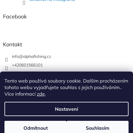
Facebook
Kontakt
info
@
alphafishing.cz
+420601566101
AlphaFishing
Tento web používá soubory cookie. Dalším procházením
alphafishing.cz
tohoto webu vyjadřujete souhlas s jejich používáním..
Více informací
zde
.
Nastavení
Vytvořil Shoptet
Odmítnout
Souhlasím
Copyright 2026
AlphaFishing
. Všechna práva vyhrazena.