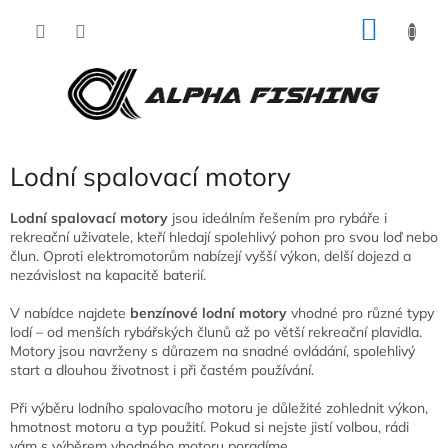
Přejít
NÁKU
na
obsah
KOŠÍK
Lodní spalovací motory
Lodní spalovací motory
jsou ideálním řešením pro rybáře i
rekreační uživatele, kteří hledají spolehlivý pohon pro svou loď nebo
člun. Oproti elektromotorům nabízejí vyšší výkon, delší dojezd a
nezávislost na kapacitě baterií.
V nabídce najdete
benzínové lodní motory
vhodné pro různé typy
lodí – od menších rybářských člunů až po větší rekreační plavidla.
Motory jsou navrženy s důrazem na snadné ovládání, spolehlivý
start a dlouhou životnost i při častém používání.
Při výběru lodního spalovacího motoru je důležité zohlednit výkon,
hmotnost motoru a typ použití. Pokud si nejste jistí volbou, rádi
vám s výběrem vhodného motoru poradíme.