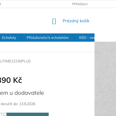
RANY OSOBNÍCH ÚDAJŮ
Přihlášení
NÁKUPNÍ
Prázdný košík
KOŠÍK
Echoloty
Příslušenství k echolotům
KED - nerezové držák
LITIME12230PLUS
390 Kč
em u dodavatele
oručit do:
13.8.2026