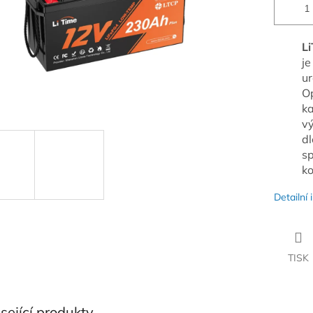
L
je
ur
Op
ka
vý
dl
sp
k
Detailní
TISK
sející produkty