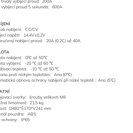
 trvalý vybíjecí proud: 200A
 vybíjecí proud 5 sekunda: 600A
ÍJENÍ
ob nabíjení: CC/CV
jecí napětí: 14,4V±0,2V
ručený nabíjecí proud: 20A (0,2C) až 40A
LOTA
ota nabíjení: 0℃ až 50℃
ota vybíjení: -20 ℃ až 60 ℃
dovací teplota: -10 ℃ až 50 ℃
ana proti nízkým teplotám: Ano (0℃)
matická obnova ochrany nabíjení při nízké teplotě：Ano (5℃)
ATNÍ
ojovací svorky: šrouby velikosti M8
ližná hmotnost: 21,5 kg
kost: D482*Š170*V241 mm
riál pouzdra: ABS
a ochrany: IP65