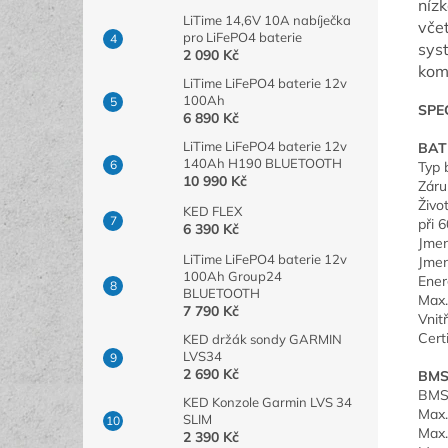
nízk
LiTime 14,6V 10A nabíječka
včet
pro LiFePO4 baterie
sys
2 090 Kč
kom
LiTime LiFePO4 baterie 12v
100Ah
SPE
6 890 Kč
LiTime LiFePO4 baterie 12v
BAT
140Ah H190 BLUETOOTH
Typ 
10 990 Kč
Záru
Živo
KED FLEX
při 
6 390 Kč
Jmen
LiTime LiFePO4 baterie 12v
Jmen
100Ah Group24
Ene
BLUETOOTH
Max.
7 790 Kč
Vnit
Cert
KED držák sondy GARMIN
LVS34
2 690 Kč
BM
BMS
KED Konzole Garmin LVS 34
Max.
SLIM
Max.
2 390 Kč