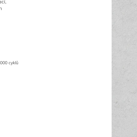
cí,
h
 000 cyklů