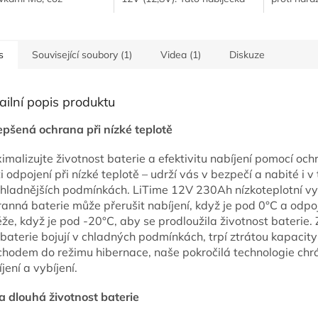
uje připojení k baterii.
podporuje také funkci
a prachu. 
nabíjení 0V pro reaktivaci
přímo do V
nebo opravu...
s
Související soubory (1)
Videa (1)
Diskuze
ailní popis produktu
epšená ochrana při nízké teplotě
malizujte životnost baterie a efektivitu nabíjení pomocí och
i odpojení při nízké teplotě – udrží vás v bezpečí a nabité i v
chladnějších podmínkách. LiTime 12V 230Ah nízkoteplotní vy
anná baterie může přerušit nabíjení, když je pod 0°C a odpoj
že, když je pod -20°C, aby se prodloužila životnost baterie.
 baterie bojují v chladných podmínkách, trpí ztrátou kapacit
chodem do režimu hibernace, naše pokročilá technologie chr
jení a vybíjení.
ra dlouhá životnost baterie