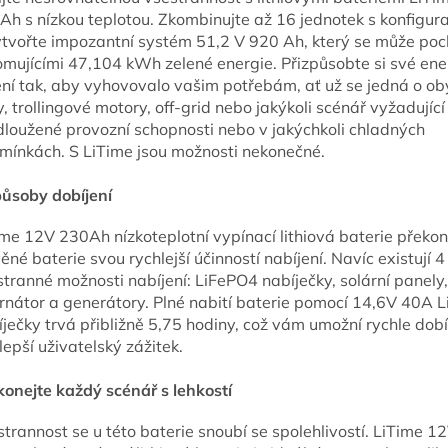
Ah s nízkou teplotou. Zkombinujte až 16 jednotek s konfigur
ytvořte impozantní systém 51,2 V 920 Ah, který se může poc
omujícími 47,104 kWh zelené energie. Přizpůsobte si své ene
ení tak, aby vyhovovalo vašim potřebám, ať už se jedná o ob
, trollingové motory, off-grid nebo jakýkoli scénář vyžadující
dloužené provozní schopnosti nebo v jakýchkoli chladných
mínkách. S LiTime jsou možnosti nekonečné.
působy dobíjení
ime 12V 230Ah nízkoteplotní vypínací lithiová baterie překo
ěné baterie svou rychlejší účinností nabíjení. Navíc existují 4
tranné možnosti nabíjení: LiFePO4 nabíječky, solární panely,
ernátor a generátory. Plné nabití baterie pomocí 14,6V 40A 
ječky trvá přibližně 5,75 hodiny, což vám umožní rychle dobí
lepší uživatelský zážitek.
konejte každý scénář s lehkostí
strannost se u této baterie snoubí se spolehlivostí. LiTime 