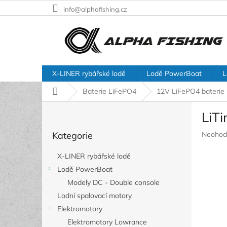
Přejít
info@alphafishing.cz
na
obsah
X-LINER rybářské lodě
Lodě PowerBoat
L
Domů
Baterie LiFePO4
12V LiFePO4 baterie
P
LiT
o
Přeskočit
s
Průměr
Kategorie
Neohod
kategorie
t
hodnoc
r
produkt
X-LINER rybářské lodě
a
je
Lodě PowerBoat
n
0,0
z
Modely DC - Double console
n
5
í
Lodní spalovací motory
hvězdič
p
Elektromotory
a
Elektromotory Lowrance