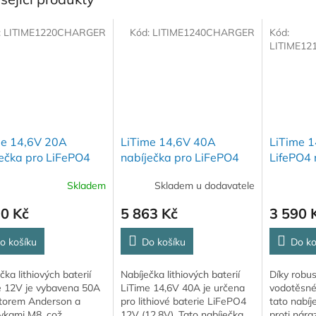
:
LITIME1220CHARGER
Kód:
LITIME1240CHARGER
Kód:
LITIME1
me 14,6V 20A
LiTime 14,6V 40A
LiTime 
ečka pro LiFePO4
nabíječka pro LiFePO4
LifePO4 
ie
baterie
VODOTĚ
Skladem
Skladem u dodavatele
90 Kč
5 863 Kč
3 590 
o košíku
Do košíku
Do ko
čka lithiových baterií
Nabíječka lithiových baterií
Díky robu
e 12V je vybavena 50A
LiTime 14,6V 40A je určena
vodotěsné
torem Anderson a
pro lithiové baterie LiFePO4
tato nabíj
vkami M8, což
12V (12,8V). Tato nabíječka
proti nára