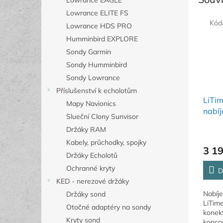
Lowrance EAGLE
Lowrance ELITE FS
Kód
Lowrance HDS PRO
Humminbird EXPLORE
Sondy Garmin
Sondy Humminbird
Sondy Lowrance
Příslušenství k echolotům
LiTi
Mapy Navionics
nabíj
Slueční Clony Sunvisor
bater
Držáky RAM
Kabely, průchodky, spojky
3 1
Držáky Echolotů
Ochranné kryty
D
KED - nerezové držáky
Nabíje
Držáky sond
LiTim
Otočné adaptéry na sondy
konek
Kryty sond
konco