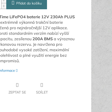
Přidat do košíku
iTime LiFePO4 baterie 12V 230Ah PLUS
 extrémně výkonná trakční baterie
čená pro nejnáročnější 12V aplikace.
roti standardním verzím nabízí vyšší
pacitu, zesílenou
200A BMS
a výraznou
konovou rezervu. Je navržena pro
ouhodobé vysoké zatížení, maximální
olehlivost a plné využití energie bez
ompromisů.
 informace
ZEPTAT SE
SDÍLET