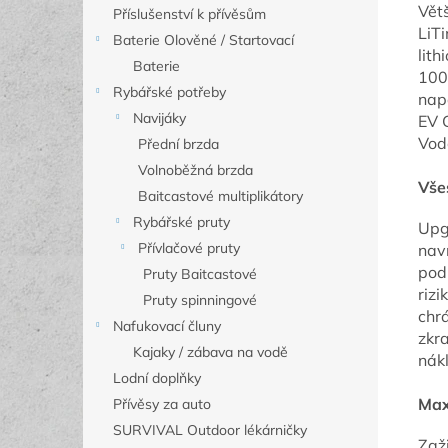
Větš
Příslušenství k přívěsům
LiT
Baterie Olověné / Startovací
lith
Baterie
100
Rybářské potřeby
napá
Navijáky
EV G
Vod
Přední brzda
Volnoběžná brzda
Vše
Baitcastové multiplikátory
Rybářské pruty
Upg
Přívlačové pruty
navr
pod
Pruty Baitcastové
riz
Pruty spinningové
chr
Nafukovací čluny
zkra
Kajaky / zábava na vodě
nák
Lodní doplňky
Max
Přívěsy za auto
SURVIVAL Outdoor lékárničky
Zaž