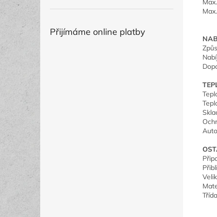
Max.
Max.
Přijímáme online platby
NAB
Způs
Nabí
Dopo
TEP
Tepl
Tepl
Skla
Ochr
Auto
OST
Přip
Přib
Veli
Mate
Tříd