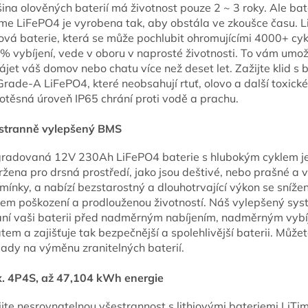
ina olověných baterií má životnost pouze 2 ~ 3 roky. Ale bat
ime LiFePO4 je vyrobena tak, aby obstála ve zkoušce času. 
iová baterie, která se může pochlubit ohromujícími 4000+ cyk
% vybíjení, vede v oboru v naprosté životnosti. To vám umož
jet váš domov nebo chatu více než deset let. Zažijte klid s 
rade-A LiFePO4, které neobsahují rtuť, olovo a další toxické 
otěsná úroveň IP65 chrání proti vodě a prachu.
stranně vylepšený BMS
radovaná 12V 230Ah LiFePO4 baterie s hlubokým cyklem j
žena pro drsná prostředí, jako jsou deštivé, nebo prašné a 
mínky, a nabízí bezstarostný a dlouhotrvající výkon se sníž
ikem poškození a prodlouženou životností. Náš vylepšený s
ání vaši baterii před nadměrným nabíjením, nadměrným vybí
tem a zajišťuje tak bezpečnější a spolehlivější baterii. Můžet
lady na výměnu zranitelných baterií.
. 4P4S, až 47,104 kWh energie
ijte nesrovnatelnou všestrannost s lithiovými bateriemi LiT