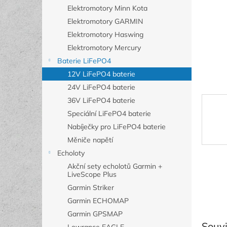
n
Elektromotory Minn Kota
e
Elektromotory GARMIN
l
Elektromotory Haswing
Elektromotory Mercury
Baterie LiFePO4
12V LiFePO4 baterie
24V LiFePO4 baterie
36V LiFePO4 baterie
Speciální LiFePO4 baterie
Nabíječky pro LiFePO4 baterie
Měniče napětí
Echoloty
Akční sety echolotů Garmin +
LiveScope Plus
Garmin Striker
Garmin ECHOMAP
Garmin GPSMAP
Souvi