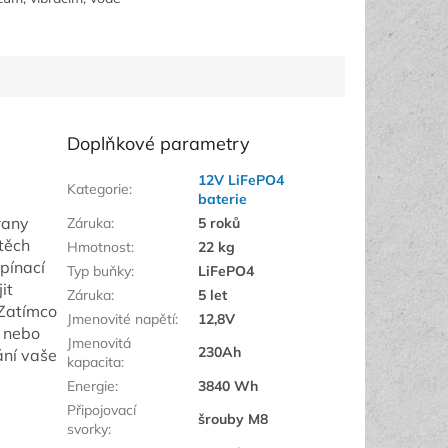
Ideální pro montáž
aší lodě.
Doplňkové parametry
12V LiFePO4
Kategorie
:
baterie
rany
Záruka
:
5 roků
 těch
Hmotnost
:
22 kg
pínací
Typ buňky
:
LiFePO4
it
Záruka
:
5 let
 Zatímco
Jmenovité napětí
:
12,8V
y nebo
Jmenovitá
230Ah
ání vaše
kapacita
:
Energie
:
3840 Wh
Připojovací
šrouby M8
svorky
: