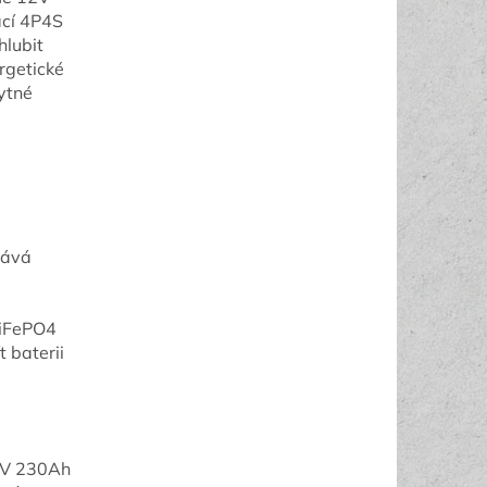
ací 4P4S
hlubit
rgetické
ytné
nává
LiFePO4
t baterii
12V 230Ah