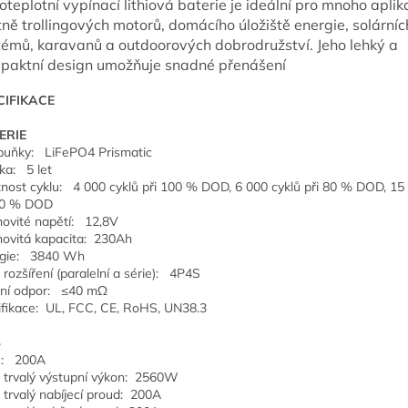
oteplotní vypínací lithiová baterie je ideální pro mnoho aplika
ně trollingových motorů, domácího úložiště energie, solárníc
témů, karavanů a outdoorových dobrodružství. Jeho lehký a
paktní design umožňuje snadné přenášení
CIFIKACE
ERIE
buňky: LiFePO4 Prismatic
ka: 5 let
tnost cyklu: 4 000 cyklů při 100 % DOD, 6 000 cyklů při 80 % DOD, 15
60 % DOD
ovité napětí: 12,8V
ovitá kapacita: 230Ah
rgie: 3840 Wh
 rozšíření (paralelní a série): 4P4S
řní odpor: ≤40 mΩ
ifikace: UL, FCC, CE, RoHS, UN38.3
S
: 200A
 trvalý výstupní výkon: 2560W
 trvalý nabíjecí proud: 200A