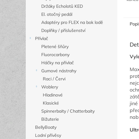
usnadň
Držáky Echolotů KED
El. otočný pedál
Adaptéry pro FLEX na bok lodě
Popi
Doplňky / příslušenství
Přívlač
Det
Pletené šňůry
Fluorocarbony
Vyl
Háčky na přívlač
Maxi
Gumové nástrahy
prot
Raci / Červi
nej
Woblery
ochr
Hladinové
zátě
Klasické
jiné
pře
Spinnerbaity / Chatterbaity
nabí
Bižuterie
BellyBoaty
Ult
Lodní přívěsy