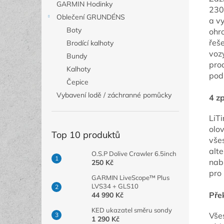
GARMIN Hodinky
230
Oblečení GRUNDÉNS
a v
Boty
ohr
řeš
Brodící kalhoty
vozy
Bundy
pro
Kalhoty
pod
Čepice
Vybavení lodě / záchranné pomůcky
4 z
LiT
olov
Top 10 produktů
všes
alt
O.S.P Dolive Crawler 6.5inch
nabí
250 Kč
pro 
GARMIN LiveScope™ Plus
LVS34 + GLS10
Pře
44 990 Kč
KED ukazatel směru sondy
Vše
1 290 Kč