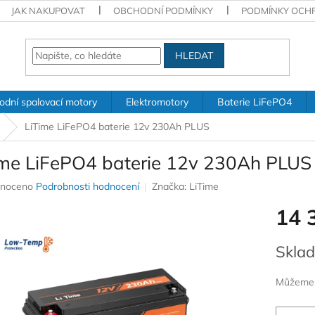
JAK NAKUPOVAT
OBCHODNÍ PODMÍNKY
PODMÍNKY OCH
HLEDAT
odní spalovací motory
Elektromotory
Baterie LiFePO4
LiTime LiFePO4 baterie 12v 230Ah PLUS
ime LiFePO4 baterie 12v 230Ah PLUS
né
noceno
Podrobnosti hodnocení
Značka:
LiTime
ení
14 
u
Měrná
Sklad
cena:
ek.
Můžeme d