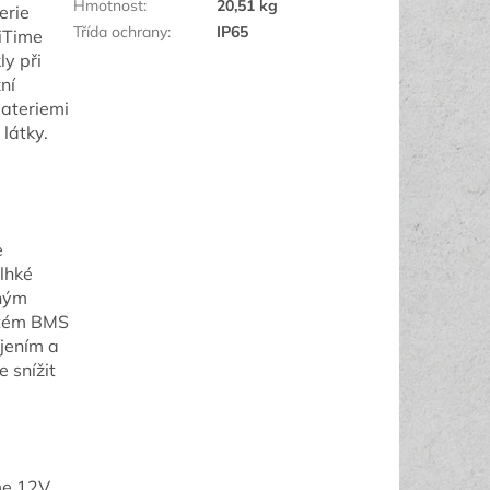
Hmotnost
:
20,51 kg
erie
Třída ochrany
:
IP65
LiTime
ly při
ní
bateriemi
látky.
e
vlhké
eným
ystém BMS
jením a
e snížit
ime 12V