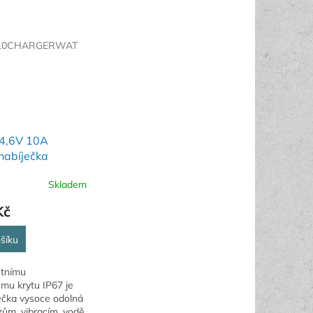
210CHARGERWAT
14,6V 10A
nabíječka
SNÁ
Skladem
Kč
šíku
stnímu
mu krytu IP67 je
ečka vysoce odolná
zům, vibracím, vodě