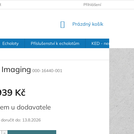
RANY OSOBNÍCH ÚDAJŮ
Přihlášení
NÁKUPNÍ
Prázdný košík
KOŠÍK
Echoloty
Příslušenství k echolotům
KED - nerezové držák
 Imaging
000-16440-001
939 Kč
em u dodavatele
oručit do:
13.8.2026