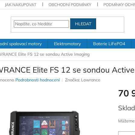
JAK NAKUPOVAT
OBCHODNÍ PODMÍNKY
PODMÍNKY OCH
HLEDAT
odní spalovací motory
Elektromotory
Baterie LiFePO4
RANCE Elite FS 12 se sondou Active Imaging
RANCE Elite FS 12 se sondou Active
né
noceno
Podrobnosti hodnocení
Značka:
Lowrance
ení
70 
u
Měrná
Sklad
cena:
ek.
Můžeme d