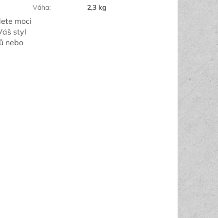
Váha
:
2,3 kg
dete moci
Váš styl
lů nebo