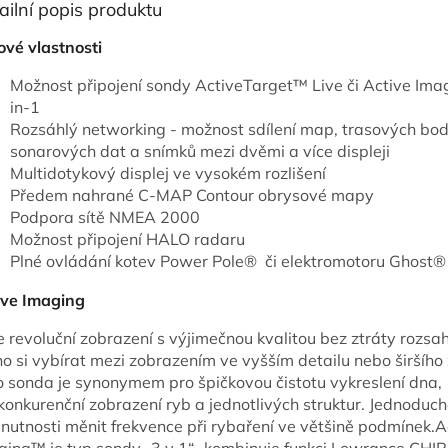
ailní popis produktu
ové vlastnosti
Možnost připojení sondy ActiveTarget™ Live či Active Im
in-1
Rozsáhlý networking - možnost sdílení map, trasových bo
sonarových dat a snímků mezi dvěmi a více displeji
Multidotykový displej ve vysokém rozlišení
Předem nahrané C-MAP Contour obrysové mapy
Podpora sítě NMEA 2000
Možnost připojení HALO radaru
Plné ovládání kotev Power Pole® či elektromotoru Ghost®
ive Imaging
e revoluční zobrazení s výjimečnou kvalitou bez ztráty rozsah
no si vybírat mezi zobrazením ve vyšším detailu nebo širšího
o sonda je synonymem pro špičkovou čistotu vykreslení dna,
onkurenční zobrazení ryb a jednotlivých struktur. Jednoduch
 nutnosti měnit frekvence při rybaření ve většině podmínek.A