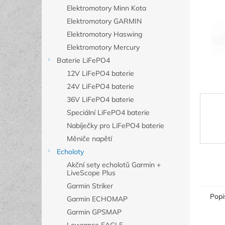
n
Elektromotory Minn Kota
e
Elektromotory GARMIN
l
Elektromotory Haswing
Elektromotory Mercury
Baterie LiFePO4
12V LiFePO4 baterie
24V LiFePO4 baterie
36V LiFePO4 baterie
Speciální LiFePO4 baterie
Nabíječky pro LiFePO4 baterie
Měniče napětí
Echoloty
Akční sety echolotů Garmin +
LiveScope Plus
Garmin Striker
Popi
Garmin ECHOMAP
Garmin GPSMAP