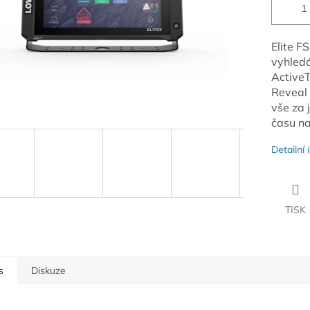
Elite FS
vyhledá
ActiveT
Reveal
vše za 
času na
Detailní
TISK
s
Diskuze