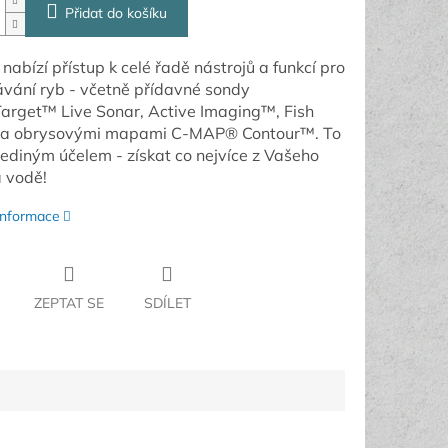
Přidat do košíku
 nabízí přístup k celé řadě nástrojů a funkcí pro
vání ryb - včetně přídavné sondy
arget™ Live Sonar, Active Imaging™, Fish
 a obrysovými mapami C-MAP® Contour™. To
jediným účelem - získat co nejvíce z Vašeho
 vodě!
 informace
ZEPTAT SE
SDÍLET