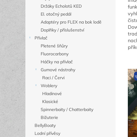
Ima
Držáky Echolotů KED
fun
vyhl
El. otočný pedál
čis
Adaptéry pro FLEX na bok lodě
Dow
Doplňky / příslušenství
trad
Přívlač
nach
Pletené šňůry
přík
Fluorocarbony
Háčky na přívlač
Gumové nástrahy
Raci / Červi
Woblery
Hladinové
Klasické
Spinnerbaity / Chatterbaity
Bižuterie
BellyBoaty
Lodní přívěsy