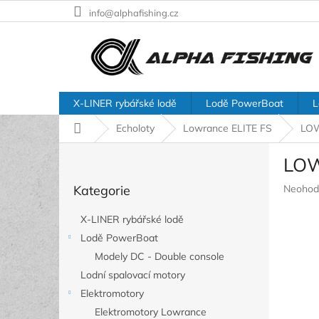
Přejít
info@alphafishing.cz
na
obsah
X-LINER rybářské lodě
Lodě PowerBoat
L
Domů
Echoloty
Lowrance ELITE FS
LOW
P
LOW
o
Přeskočit
s
Průměr
Kategorie
Neohod
kategorie
t
hodnoc
r
produkt
X-LINER rybářské lodě
a
je
Lodě PowerBoat
n
0,0
z
Modely DC - Double console
n
5
í
Lodní spalovací motory
hvězdič
p
Elektromotory
a
Elektromotory Lowrance