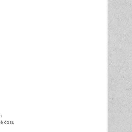
m
ě času