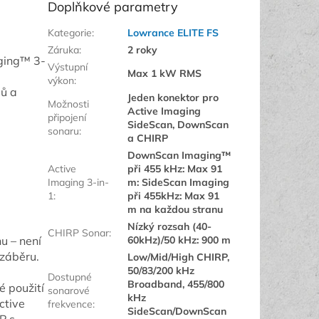
Doplňkové parametry
Kategorie
:
Lowrance ELITE FS
Záruka
:
2 roky
aging™ 3-
Výstupní
Max 1 kW RMS
výkon
:
dů a
Jeden konektor pro
Možnosti
Active Imaging
připojení
SideScan, DownScan
sonaru
:
a CHIRP
DownScan Imaging™
Active
při 455 kHz: Max 91
Imaging 3-in-
m: SideScan Imaging
1
:
při 455kHz: Max 91
m na každou stranu
Nízký rozsah (40-
CHIRP Sonar
:
u – není
60kHz)/50 kHz: 900 m
 záběru.
Low/Mid/High CHIRP,
50/83/200 kHz
Dostupné
Broadband, 455/800
é použití
sonarové
kHz
ctive
frekvence
:
SideScan/DownScan