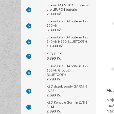
LiTime 14,6V 10A nabíječka
pro LiFePO4 baterie
2 090 Kč
LiTime LiFePO4 baterie 12v
100Ah
6 890 Kč
LiTime LiFePO4 baterie 12v
140Ah H190 BLUETOOTH
10 990 Kč
KED FLEX
6 390 Kč
LiTime LiFePO4 baterie 12v
100Ah Group24
BLUETOOTH
7 790 Kč
KED držák sondy GARMIN
Map
LVS34
2 690 Kč
Naj
KED Konzole Garmin LVS 34
mož
SLIM
hle
2 390 Kč