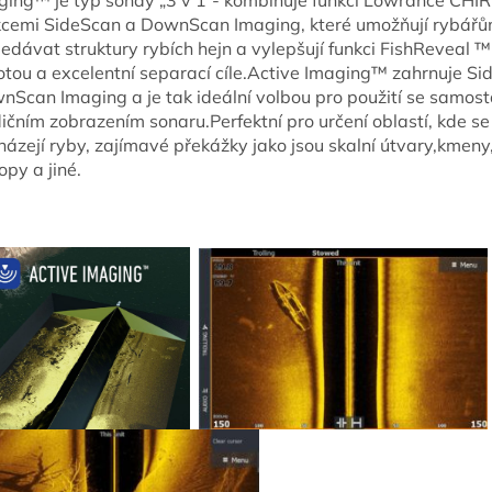
ging™ je typ sondy „3 v 1“- kombinuje funkci Lowrance CHIR
kcemi SideScan a DownScan Imaging, které umožňují rybářů
edávat struktury rybích hejn a vylepšují funkci FishReveal ™
totou a excelentní separací cíle.Active Imaging™ zahrnuje S
nScan Imaging a je tak ideální volbou pro použití se samos
ičním zobrazením sonaru.Perfektní pro určení oblastí, kde se
ázejí ryby, zajímavé překážky jako jsou skalní útvary,kmeny,
opy a jiné.