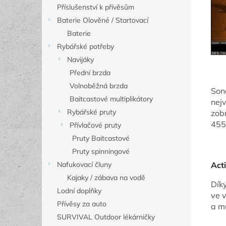
Příslušenství k přívěsům
Baterie Olověné / Startovací
Baterie
Rybářské potřeby
Navijáky
Přední brzda
Volnoběžná brzda
Son
Baitcastové multiplikátory
nejv
Rybářské pruty
zob
455
Přívlačové pruty
Pruty Baitcastové
Pruty spinningové
Act
Nafukovací čluny
Kajaky / zábava na vodě
Dík
Lodní doplňky
ve 
Přívěsy za auto
a m
SURVIVAL Outdoor lékárničky