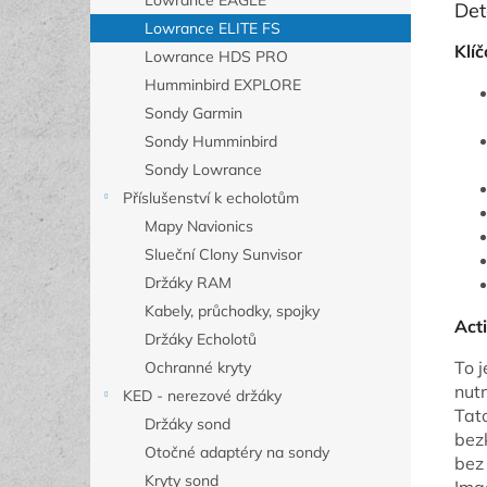
Lowrance EAGLE
Det
Lowrance ELITE FS
Klíč
Lowrance HDS PRO
Humminbird EXPLORE
Sondy Garmin
Sondy Humminbird
Sondy Lowrance
Příslušenství k echolotům
Mapy Navionics
Slueční Clony Sunvisor
Držáky RAM
Kabely, průchodky, spojky
Act
Držáky Echolotů
To j
Ochranné kryty
nut
KED - nerezové držáky
Tat
Držáky sond
bezk
Otočné adaptéry na sondy
bez
Kryty sond