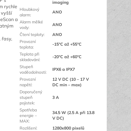
P s
imaging
m rychle
Hloubkový
ANO
 vyšší
alarm
:
ideScan a
Alarm mělké
ANO
tatným
vody
:
Čtení teploty
:
ANO
 řasy,
Provozní
-15°C až +55°C
teplota
:
Teplota při
-20°C až +60°C
skladování
:
Stupeň
IPX6 a IPX7
voděodolnosti
:
Provozní
12 V DC (10 – 17 V
napětí
:
DC min – max)
Doporučený
stupeň
3 A
pojistek
:
Spotřeba
34.5 W (2.5 A při 13.8
energie –
V DC)
MAX
:
Rozlišení
:
1280x800 pixelů