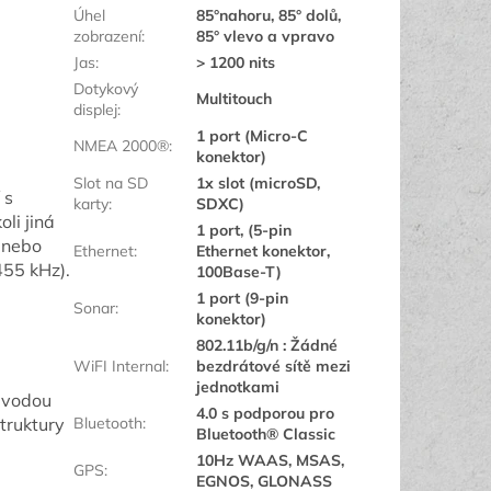
Úhel
85°nahoru, 85° dolů,
zobrazení
:
85° vlevo a vpravo
Jas
:
> 1200 nits
Dotykový
Multitouch
displej
:
1 port (Micro-C
NMEA 2000®
:
konektor)
Slot na SD
1x slot (microSD,
 s
karty
:
SDXC)
li jiná
1 port, (5-pin
 nebo
Ethernet
:
Ethernet konektor,
455 kHz).
100Base-T)
1 port (9-pin
Sonar
:
konektor)
802.11b/g/n : Žádné
WiFI Internal
:
bezdrátové sítě mezi
jednotkami
 vodou
4.0 s podporou pro
truktury
Bluetooth
:
Bluetooth® Classic
10Hz WAAS, MSAS,
GPS
:
EGNOS, GLONASS