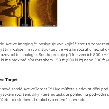
da Active Imaging ™ poskytuje vynikající čistotu a zobrazení
yšším rozlišením ryb a struktury ve větším rozsahu než jakáko
razovací technologie. Sonda pracuje při frekvencích 800 kHz
 kHz s maximálním rozsahem 150 ft (800 kHz) nebo 300 ft (
ive Target
y nové sondě ActiveTarget ™ Live můžete sledovat dění pod
vysokém rozlišení, díky kterému získáte pohled na podvodní s
ůžete tak sledovat i reakci ryb na Vaši návnadu.