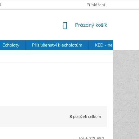
RANY OSOBNÍCH ÚDAJŮ
Přihlášení
NÁKUPNÍ
Prázdný košík
KOŠÍK
Echoloty
Příslušenství k echolotům
KED - nerezové držák
8
položek celkem
Kód:
ZZL580