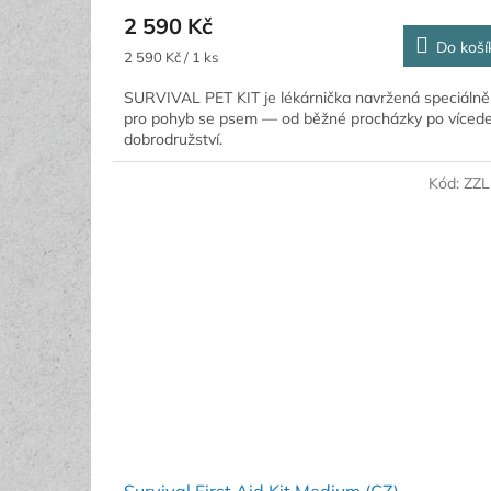
2 590 Kč
Do koší
Měrná
2 590 Kč / 1 ks
cena:
SURVIVAL PET KIT je lékárnička navržená speciálně
pro pohyb se psem — od běžné procházky po víced
dobrodružství.
Kód:
ZZL