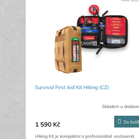
ý
í
p
p
i
r
s
o
p
d
r
u
o
k
d
t
u
ů
k
t
ů
Survival First Aid Kit Hiking (CZ)
Skladem u dodava
Do koší
1 590 Kč
Hiking Kit je kompaktní a profesionálně sestavená