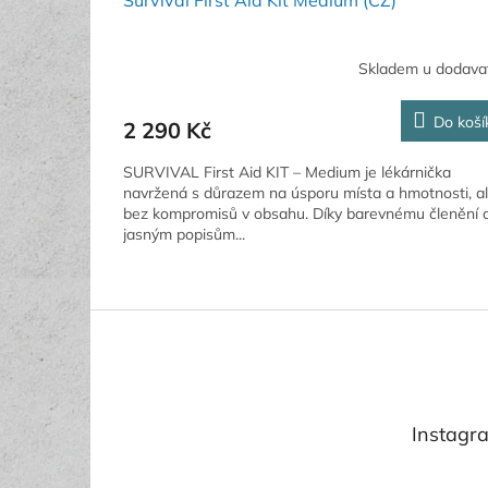
Survival First Aid Kit Medium (CZ)
Skladem u dodava
Do koší
2 290 Kč
SURVIVAL First Aid KIT – Medium je lékárnička
navržená s důrazem na úsporu místa a hmotnosti, a
bez kompromisů v obsahu. Díky barevnému členění 
jasným popisům...
Z
á
p
a
t
Instagr
í