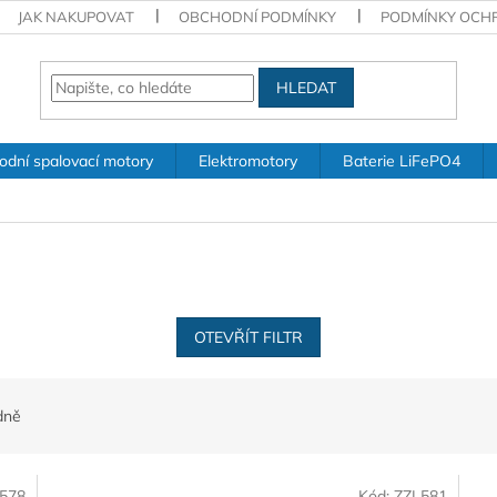
JAK NAKUPOVAT
OBCHODNÍ PODMÍNKY
PODMÍNKY OCH
HLEDAT
odní spalovací motory
Elektromotory
Baterie LiFePO4
OTEVŘÍT FILTR
dně
578
Kód:
ZZL581