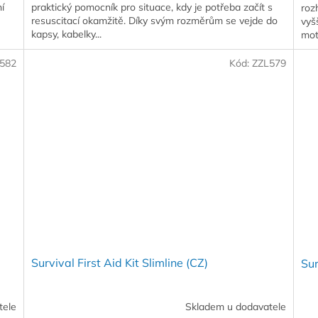
í
praktický pomocník pro situace, kdy je potřeba začít s
rozh
resuscitací okamžitě. Díky svým rozměrům se vejde do
vyš
kapsy, kabelky...
mot
582
Kód:
ZZL579
Survival First Aid Kit Slimline (CZ)
Sur
tele
Skladem u dodavatele