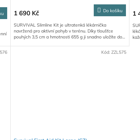
Do košíku
1 690 Kč
1 
ku
SURVIVAL Slimline Kit je ultratenká lékárnička
SUR
navržená pro aktivní pohyb v terénu. Díky tloušťce
lék
enní
pouhých 3,5 cm a hmotnosti 655 g ji snadno uložíte do...
kaž
576
Kód:
ZZL575