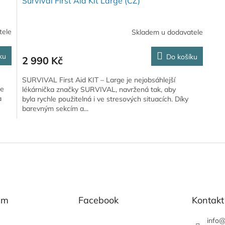
Survival First Aid Kit Large (CZ)
tele
Skladem u dodavatele
ku
Do košíku
2 990 Kč
SURVIVAL First Aid KIT – Large je nejobsáhlejší
le
lékárnička značky SURVIVAL, navržená tak, aby
a
byla rychle použitelná i ve stresových situacích. Díky
barevným sekcím a...
O
v
l
á
d
a
c
í
am
Facebook
Kontakt
p
r
info