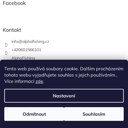
Facebook
Kontakt
info
@
alphafishing.cz
+420601566101
AlphaFishing
alphafishing.cz
Tento web používá soubory cookie. Dalším procházením
tohoto webu vyjadřujete souhlas s jejich používáním..
Více informací
zde
.
Vytvořil Shoptet
Nastavení
Copyright 2026
AlphaFishing
. Všechna práva vyhrazena.
Odmítnout
Souhlasím