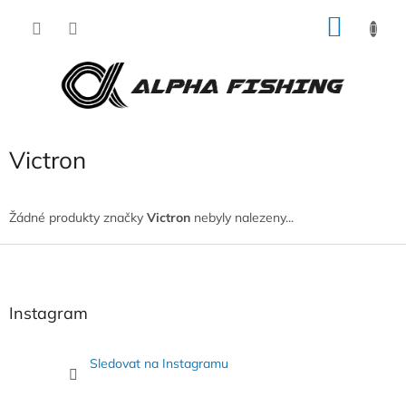
Přejít
NÁKU
na
obsah
KOŠÍK
Victron
Žádné produkty značky
Victron
nebyly nalezeny...
Z
á
p
a
Instagram
t
í
Sledovat na Instagramu