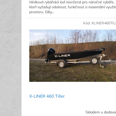
hliníková rybářská loď navržená pro náročné rybáře,
kteří vyžadují odolnost, funkčnost a maximální využit
prostoru. Díky...
Kód:
XLINER460TI
X-LINER 460 Tiller
Skladem u dodava