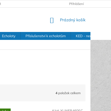
RANY OSOBNÍCH ÚDAJŮ
Přihlášení
NÁKUPNÍ
Prázdný košík
KOŠÍK
Echoloty
Příslušenství k echolotům
KED - nerezové držák
4
položek celkem
Kód:
XLINER460SC