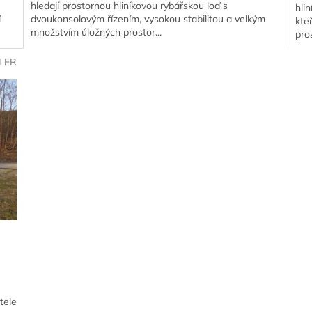
hledají prostornou hliníkovou rybářskou loď s
hli
í
dvoukonsolovým řízením, vysokou stabilitou a velkým
kte
množstvím úložných prostor...
pros
LLER
tele