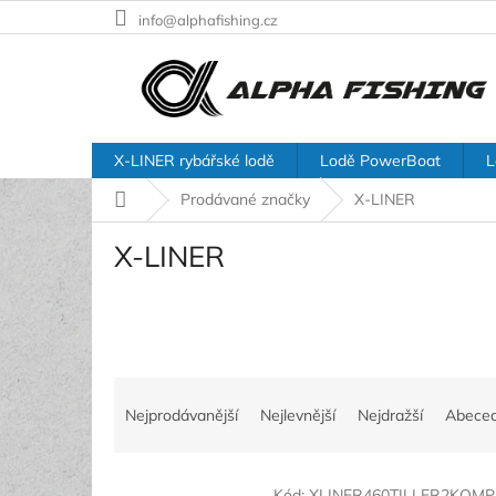
Přejít
info@alphafishing.cz
na
obsah
X-LINER rybářské lodě
Lodě PowerBoat
L
Domů
Prodávané značky
X-LINER
X-LINER
Ř
a
Nejprodávanější
Nejlevnější
Nejdražší
Abece
z
e
V
n
Kód:
XLINER460TILLER2KOMP