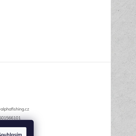
@
alphafishing.cz
601566101
Fishing
Souhlasím
fishing.cz