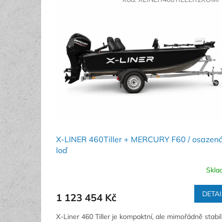
ý
í
p
p
i
r
s
o
p
d
r
u
o
k
d
t
u
ů
k
t
ů
X-LINER 460Tiller + MERCURY F60 / osazen
loď
Skla
DETAI
1 123 454 Kč
X-Liner 460 Tiller je kompaktní, ale mimořádně stabil