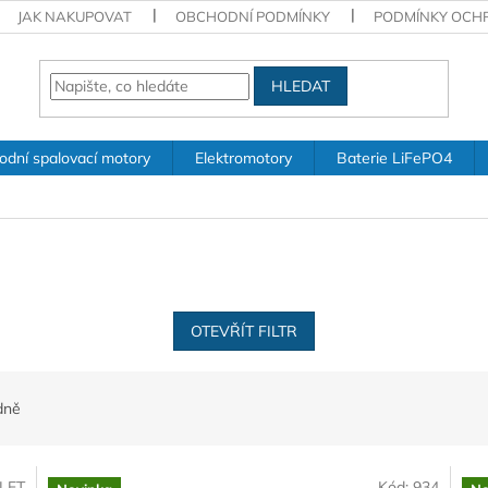
JAK NAKUPOVAT
OBCHODNÍ PODMÍNKY
PODMÍNKY OCH
HLEDAT
odní spalovací motory
Elektromotory
Baterie LiFePO4
OTEVŘÍT FILTR
dně
LET
Kód:
934