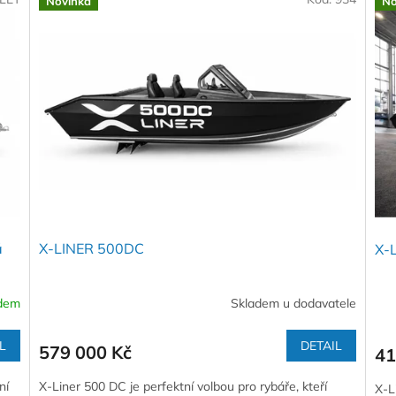
Novinka
No
á
X-LINER 500DC
X-
dem
Skladem u dodavatele
L
DETAIL
579 000 Kč
41
ní
X-Liner 500 DC je perfektní volbou pro rybáře, kteří
X-L