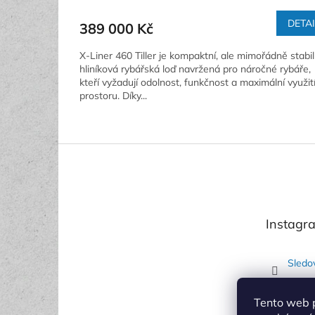
DETA
389 000 Kč
X-Liner 460 Tiller je kompaktní, ale mimořádně stabil
hliníková rybářská loď navržená pro náročné rybáře,
kteří vyžadují odolnost, funkčnost a maximální využit
prostoru. Díky...
Z
á
p
a
t
Instagr
í
Sledo
Tento web 