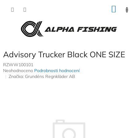
Přejít
NÁKU
na
obsah
KOŠÍK
Advisory Trucker Black ONE SIZE
RZWW100101
Průměrné
Neohodnoceno
Podrobnosti hodnocení
hodnocení
Značka:
Grundéns Regnkläder AB
produktu
je
0,0
z
5
hvězdiček.