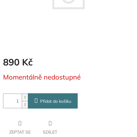
890 Kč
Měrná
Momentálně nedostupné
cena:
Přidat do košíku
ZEPTAT SE
SDÍLET