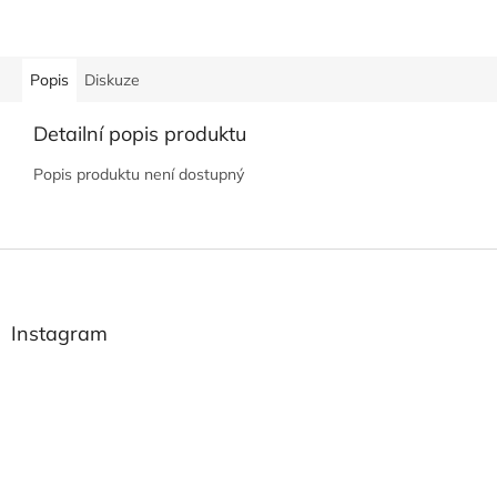
Popis
Diskuze
Detailní popis produktu
Popis produktu není dostupný
Z
á
p
a
Instagram
t
í