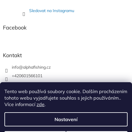
Sledovat na Instagramu
Facebook
Kontakt
info
@
alphafishing.cz
+420601566101
AlphaFishing
Tento web používá soubory cookie. Dalším procházením
alphafishing.cz
tohoto webu vyjadřujete souhlas s jejich používáním..
Více informací
zde
.
Nastavení
Vytvořil Shoptet