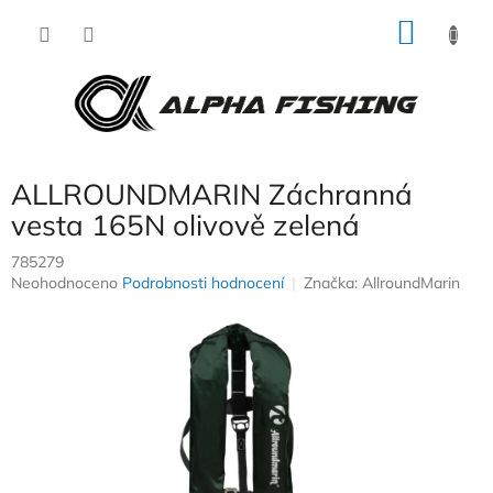
Přejít
NÁKU
na
obsah
KOŠÍK
ALLROUNDMARIN Záchranná
vesta 165N olivově zelená
785279
Průměrné
Neohodnoceno
Podrobnosti hodnocení
Značka:
AllroundMarin
hodnocení
produktu
je
0,0
z
5
hvězdiček.