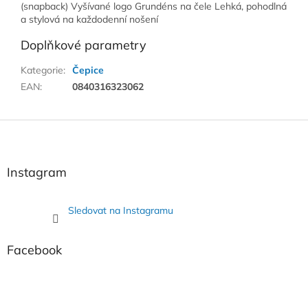
(snapback) Vyšívané logo Grundéns na čele Lehká, pohodlná
a stylová na každodenní nošení
Doplňkové parametry
Kategorie
:
Čepice
EAN
:
0840316323062
Z
á
p
a
Instagram
t
í
Sledovat na Instagramu
Facebook