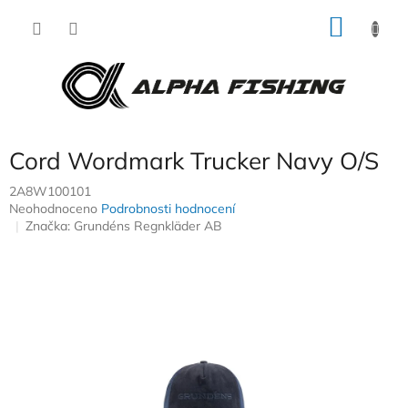
Přejít
NÁKU
na
obsah
KOŠÍK
Cord Wordmark Trucker Navy O/S
2A8W100101
Průměrné
Neohodnoceno
Podrobnosti hodnocení
hodnocení
Značka:
Grundéns Regnkläder AB
produktu
je
0,0
z
5
hvězdiček.