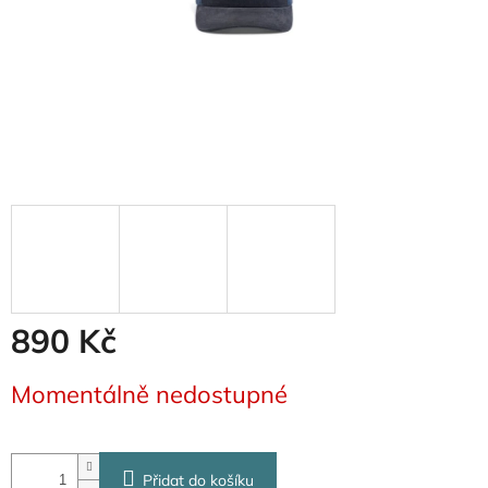
890 Kč
Měrná
Momentálně nedostupné
cena:
Přidat do košíku