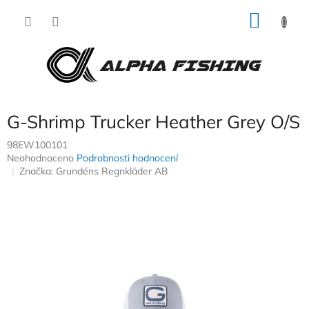
Přejít
NÁKU
na
obsah
KOŠÍK
G-Shrimp Trucker Heather Grey O/S
98EW100101
Průměrné
Neohodnoceno
Podrobnosti hodnocení
hodnocení
Značka:
Grundéns Regnkläder AB
produktu
je
0,0
z
5
hvězdiček.