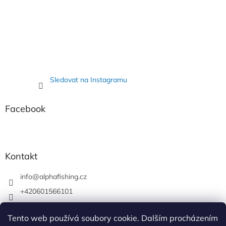
Sledovat na Instagramu
Facebook
Kontakt
info
@
alphafishing.cz
+420601566101
AlphaFishing
Tento web používá soubory cookie. Dalším procházením
alphafishing.cz