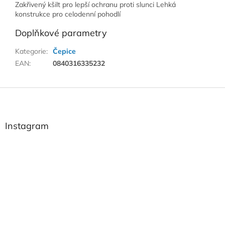
Zakřivený kšilt pro lepší ochranu proti slunci Lehká
konstrukce pro celodenní pohodlí
Doplňkové parametry
Kategorie
:
Čepice
EAN
:
0840316335232
Z
á
p
a
Instagram
t
í