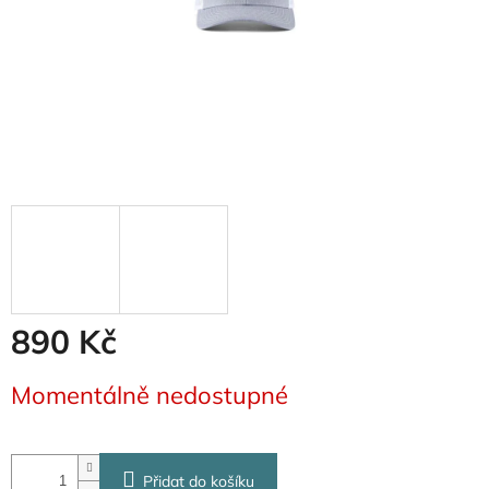
890 Kč
Měrná
Momentálně nedostupné
cena:
Přidat do košíku