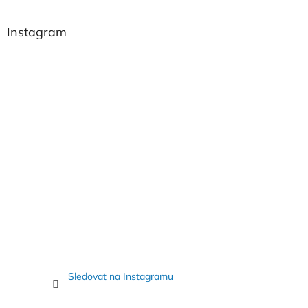
á
p
a
Instagram
t
í
Sledovat na Instagramu