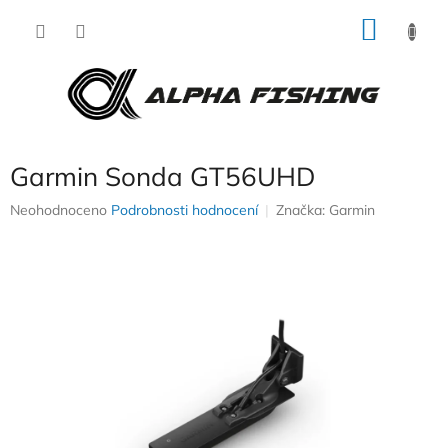
Přejít
NÁKU
na
obsah
KOŠÍK
Garmin Sonda GT56UHD
Průměrné
Neohodnoceno
Podrobnosti hodnocení
Značka:
Garmin
hodnocení
produktu
je
0,0
z
5
hvězdiček.