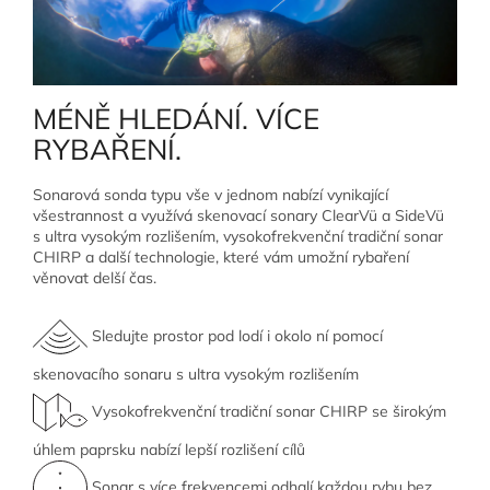
MÉNĚ HLEDÁNÍ. VÍCE
RYBAŘENÍ.
Sonarová sonda typu vše v jednom nabízí vynikající
všestrannost a využívá skenovací sonary ClearVü a SideVü
s ultra vysokým rozlišením, vysokofrekvenční tradiční sonar
CHIRP a další technologie, které vám umožní rybaření
věnovat delší čas.
Sledujte prostor pod lodí i okolo ní pomocí
skenovacího sonaru s ultra vysokým rozlišením
Vysokofrekvenční tradiční sonar CHIRP se širokým
úhlem paprsku nabízí lepší rozlišení cílů
Sonar s více frekvencemi odhalí každou rybu bez