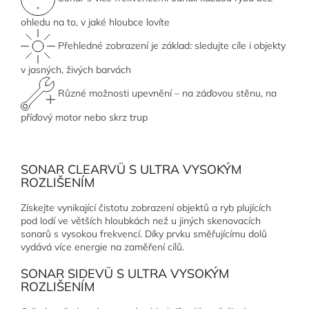
ohledu na to, v jaké hloubce lovíte
Přehledné zobrazení je základ: sledujte cíle i objekty
v jasných, živých barvách
Různé možnosti upevnění – na záďovou stěnu, na
příďový motor nebo skrz trup
SONAR CLEARVÜ S ULTRA VYSOKÝM
ROZLIŠENÍM
Získejte vynikající čistotu zobrazení objektů a ryb plujících
pod lodí ve větších hloubkách než u jiných skenovacích
sonarů s vysokou frekvencí. Díky prvku směřujícímu dolů
vydává více energie na zaměření cílů.
SONAR SIDEVÜ S ULTRA VYSOKÝM
ROZLIŠENÍM