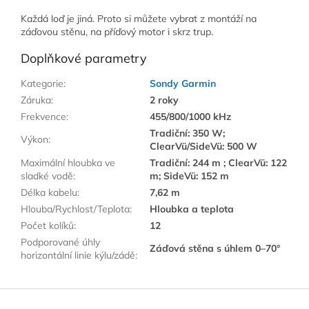
Každá loď je jiná. Proto si můžete vybrat z montáží na
záďovou stěnu, na příďový motor i skrz trup.
Doplňkové parametry
Kategorie
:
Sondy Garmin
Záruka
:
2 roky
Frekvence
:
455/800/1000 kHz
Tradiční: 350 W;
Výkon
:
ClearVü/SideVü: 500 W
Maximální hloubka ve
Tradiční: 244 m ; ClearVü: 122
sladké vodě
:
m; SideVü: 152 m
Délka kabelu
:
7,62 m
Hlouba/Rychlost/Teplota
:
Hloubka a teplota
Počet kolíků
:
12
Podporované úhly
Záďová stěna s úhlem 0–70°
horizontální linie kýlu/zádě
:
Z