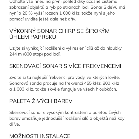
Odhalte vše hned na první pohled díky úžasně čistému
zobrazení objektů a ryb po stranách lodi. Sonar SideVü má
nyní o 20 % vyšší rozsah 1 000 kHz, takže nyní s jeho
pomocí uvidíte ještě dále než dřív.
VÝKONNÝ SONAR CHIRP SE ŠIROKÝM
ÚHLEM PAPRSKU
Užijte si vynikající rozlišení a vykreslení cílů až do hloubky
244 m (800 stop) pod lodí.
SKENOVACÍ SONAR S VÍCE FREKVENCEMI
Zvolte si tu nejlepší frekvenci pro vody, ve kterých lovíte.
Sonarová sonda pracuje na frekvenci 455 kHz, 800 kHz
a 1 000 kHz, takže skvěle funguje ve všech hloubkách.
PALETA ŽIVÝCH BAREV
Skenovací sonar s vysokým kontrastem a paletou živých
barev umožňuje jednodušší rozlišení cílů a objektů než kdy
dříve.
MOŽNOSTI INSTALACE