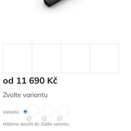
od
11 690 Kč
Měrná
Zvolte variantu
cena:
Varianta
Můžeme doručit do:
Zvolte variantu