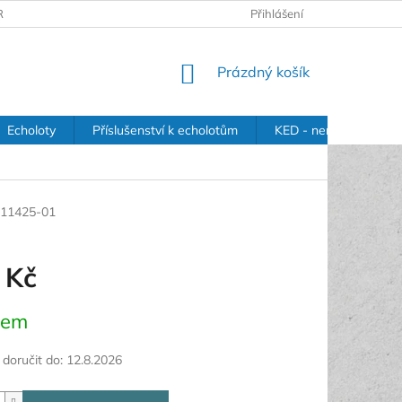
RANY OSOBNÍCH ÚDAJŮ
Přihlášení
NÁKUPNÍ
Prázdný košík
KOŠÍK
Echoloty
Příslušenství k echolotům
KED - nerezové držák
-11425-01
 Kč
dem
oručit do:
12.8.2026