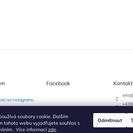
am
Facebook
Kontakt
info
vat na Instagramu
+420
Alpha
používá soubory cookie. Dalším
Odmítnout
alpha
m tohoto webu vyjadřujete souhlas s
íváním.. Více informací
zde
.