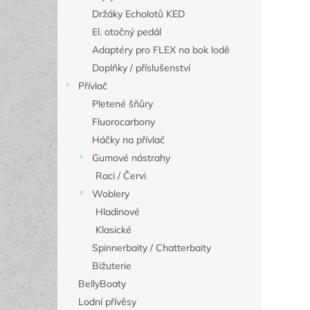
Držáky Echolotů KED
El. otočný pedál
Adaptéry pro FLEX na bok lodě
Doplňky / příslušenství
Přívlač
Pletené šňůry
Fluorocarbony
Háčky na přívlač
Gumové nástrahy
Raci / Červi
Woblery
Hladinové
Klasické
Spinnerbaity / Chatterbaity
Bižuterie
BellyBoaty
Lodní přívěsy