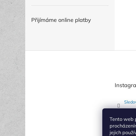
Přijímáme online platby
Z
á
p
a
t
Instagr
í
Sledo
Tento web 
procházení
jejich použ