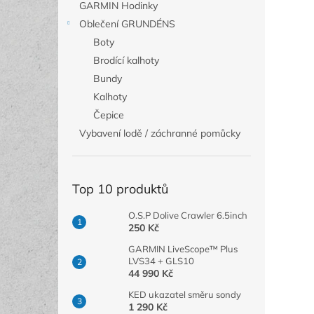
GARMIN Hodinky
Oblečení GRUNDÉNS
Boty
Brodící kalhoty
Bundy
Kalhoty
Čepice
Vybavení lodě / záchranné pomůcky
Top 10 produktů
O.S.P Dolive Crawler 6.5inch
250 Kč
GARMIN LiveScope™ Plus
LVS34 + GLS10
44 990 Kč
KED ukazatel směru sondy
1 290 Kč