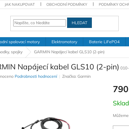
JAK NAKUPOVAT
OBCHODNÍ PODMÍNKY
PODMÍNKY OCH
HLEDAT
odní spalovací motory
Elektromotory
Baterie LiFePO4
hodky, spojky
GARMIN Napájecí kabel GLS10 (2-pin)
MIN Napájecí kabel GLS10 (2-pin)
010
né
noceno
Podrobnosti hodnocení
Značka:
Garmin
ení
790
u
Měrná
Skla
cena:
ek.
Můžeme d