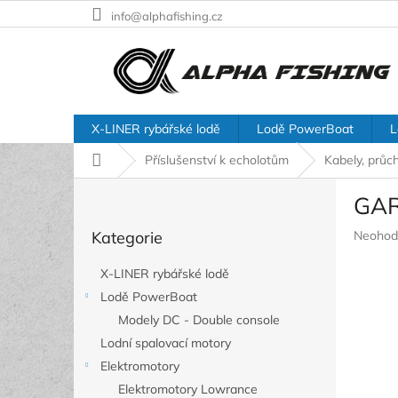
Přejít
info@alphafishing.cz
na
obsah
X-LINER rybářské lodě
Lodě PowerBoat
L
Domů
Příslušenství k echolotům
Kabely, průc
P
GAR
o
Přeskočit
s
Průměr
Kategorie
Neohod
kategorie
t
hodnoc
r
produkt
X-LINER rybářské lodě
a
je
Lodě PowerBoat
n
0,0
z
Modely DC - Double console
n
5
í
Lodní spalovací motory
hvězdič
p
Elektromotory
a
Elektromotory Lowrance