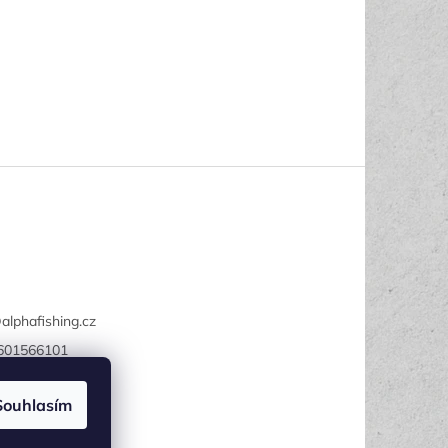
@
alphafishing.cz
601566101
Fishing
Souhlasím
fishing.cz