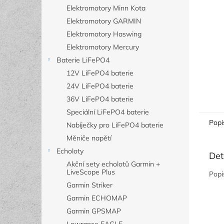
n
Elektromotory Minn Kota
e
Elektromotory GARMIN
l
Elektromotory Haswing
Elektromotory Mercury
Baterie LiFePO4
12V LiFePO4 baterie
24V LiFePO4 baterie
36V LiFePO4 baterie
Speciální LiFePO4 baterie
Popi
Nabíječky pro LiFePO4 baterie
Měniče napětí
Echoloty
Det
Akční sety echolotů Garmin +
LiveScope Plus
Popi
Garmin Striker
Garmin ECHOMAP
Garmin GPSMAP