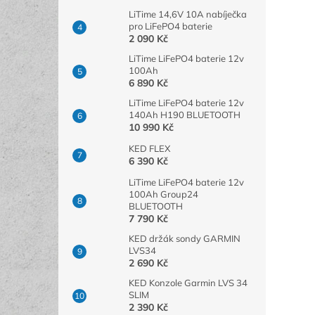
LiTime 14,6V 10A nabíječka
pro LiFePO4 baterie
2 090 Kč
LiTime LiFePO4 baterie 12v
100Ah
6 890 Kč
LiTime LiFePO4 baterie 12v
140Ah H190 BLUETOOTH
10 990 Kč
KED FLEX
6 390 Kč
LiTime LiFePO4 baterie 12v
100Ah Group24
BLUETOOTH
7 790 Kč
KED držák sondy GARMIN
LVS34
2 690 Kč
KED Konzole Garmin LVS 34
SLIM
2 390 Kč