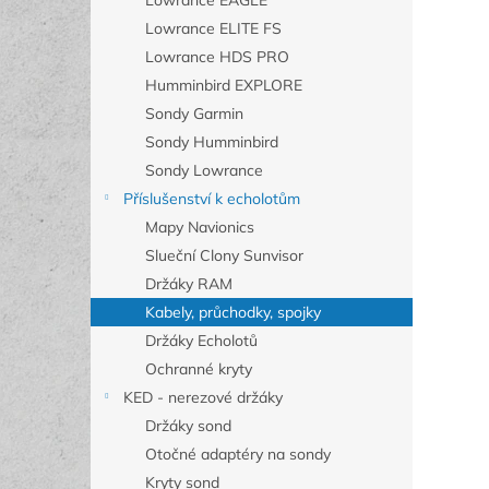
Lowrance EAGLE
Lowrance ELITE FS
Lowrance HDS PRO
Humminbird EXPLORE
Sondy Garmin
Sondy Humminbird
Sondy Lowrance
Příslušenství k echolotům
Mapy Navionics
Slueční Clony Sunvisor
Držáky RAM
Kabely, průchodky, spojky
Držáky Echolotů
Ochranné kryty
KED - nerezové držáky
Držáky sond
Otočné adaptéry na sondy
Kryty sond