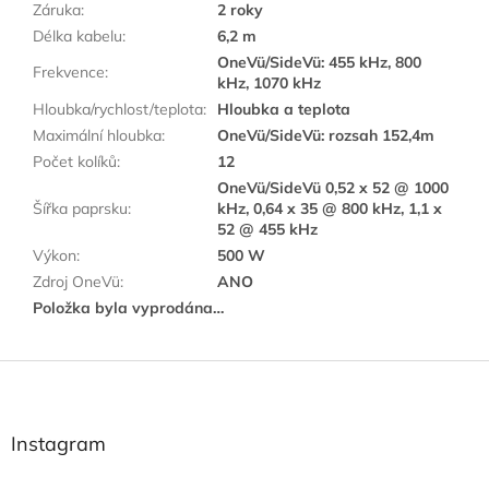
Záruka
:
2 roky
Délka kabelu
:
6,2 m
OneVü/SideVü: 455 kHz, 800
Frekvence
:
kHz, 1070 kHz
Hloubka/rychlost/teplota
:
Hloubka a teplota
Maximální hloubka
:
OneVü/SideVü: rozsah 152,4m
Počet kolíků
:
12
OneVü/SideVü 0,52 x 52 @ 1000
Šířka paprsku
:
kHz, 0,64 x 35 @ 800 kHz, 1,1 x
52 @ 455 kHz
Výkon
:
500 W
Zdroj OneVü
:
ANO
Položka byla vyprodána…
Z
á
p
a
Instagram
t