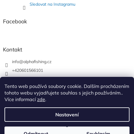
í
Sledovat na Instagramu
Facebook
Kontakt
info
@
alphafishing.cz
+420601566101
AlphaFishing
Tento web používá soubory cookie. Dalším procházením
alphafishing.cz
tohoto webu vyjadřujete souhlas s jejich používáním..
Více informací
zde
.
Nastavení
Vytvořil Shoptet
Odmítnout
Souhlasím