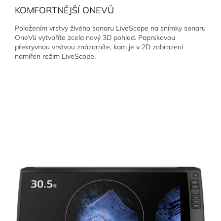
KOMFORTNĚJŠÍ ONEVÜ
Položením vrstvy živého sonaru LiveScope na snímky sonaru
OneVü vytvoříte zcela nový 3D pohled. Paprskovou
překryvnou vrstvou znázorníte, kam je v 2D zobrazení
namířen režim LiveScope.