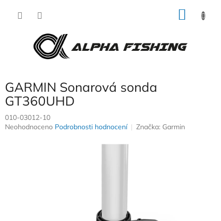
Přejít
NÁKU
na
obsah
KOŠÍK
GARMIN Sonarová sonda
GT360UHD
010-03012-10
Průměrné
Neohodnoceno
Podrobnosti hodnocení
Značka:
Garmin
hodnocení
produktu
je
0,0
z
5
hvězdiček.