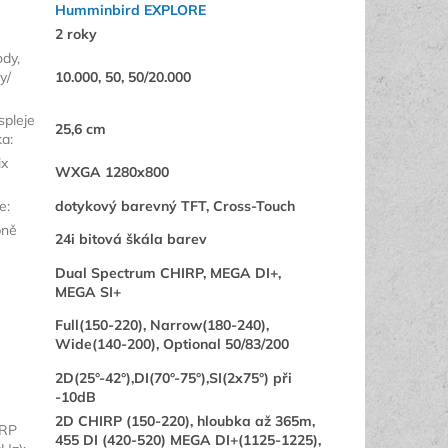
Humminbird EXPLORE
2 roky
ody,
y/
10.000, 50, 50/20.000
spleje
25,6 cm
ka
:
ix
WXGA 1280x800
je
:
dotykový barevný TFT, Cross-Touch
pně
24i bitová škála barev
Dual Spectrum CHIRP, MEGA DI+,
MEGA SI+
Full(150-220), Narrow(180-240),
Wide(140-200), Optional 50/83/200
2D(25°-42°),DI(70°-75°),SI(2x75°) při
-10dB
2D CHIRP (150-220), hloubka až 365m,
IRP
455 DI (420-520) MEGA DI+(1125-1225),