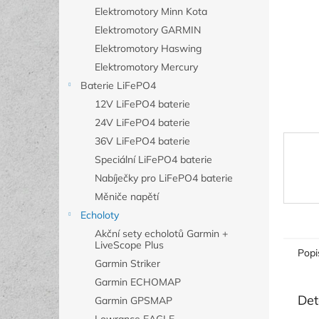
n
Elektromotory Minn Kota
e
Elektromotory GARMIN
l
Elektromotory Haswing
Elektromotory Mercury
Baterie LiFePO4
12V LiFePO4 baterie
24V LiFePO4 baterie
36V LiFePO4 baterie
Speciální LiFePO4 baterie
Nabíječky pro LiFePO4 baterie
Měniče napětí
Echoloty
Akční sety echolotů Garmin +
LiveScope Plus
Popi
Garmin Striker
Garmin ECHOMAP
Det
Garmin GPSMAP