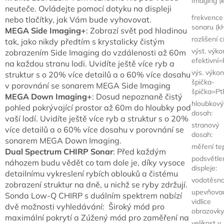
Imaging (
neuteče. Ovládejte pomocí dotyku na displeji
frekvence
nebo tlačítky, jak Vám bude vyhovovat.
sonaru (k
MEGA Side Imaging+
: Zobrazí svět pod hladinou
rozlišení c
tak, jako nikdy předtím s krystalicky čistým
výst. výko
zobrazením Side Imaging do vzdálenosti až 60m
efektivní
na každou stranu lodi. Uvidíte ještě více ryb a
výs. výkon
struktur s o 20% více detailů a o 60% více dosahu
špička-
v porovnání se sonarem MEGA Side Imaging
špička=Pt
MEGA Down Imaging+
: Dosud nepoznaně čistý
hloubkový
pohled pokrývající prostor až 60m do hloubky pod
dosah
:
vaší lodí. Uvidíte ještě více ryb a struktur s o 20%
stranový
více detailů a o 60% více dosahu v porovnání se
dosah
:
sonarem MEGA Down Imaging.
měření te
Dual Spectrum CHIRP Sonar
: Před každým
podsvětle
náhozem budu vědět co tam dole je, díky vysoce
displeje
:
detailnímu vykreslení rybích oblouků a čistému
vodotěsno
zobrazení struktur na dně, u nichž se ryby zdržují.
upevňovac
Sonda Low-Q CHIRP s duálním spektrem nabízí
vidlice
dvě možnosti vyhledávání: Široký mód pro
obrazovky
maximální pokrytí a Zúžený mód pro zaměření na
velikost v