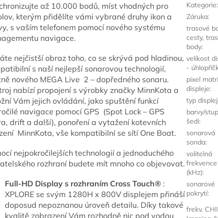
Kategorie
:
chronizujte až 10.000 bodů, míst vhodných pro
olov, kterým přidělíte vámi vybrané druhy ikon a
Záruka
:
vy, s vaším telefonem pomocí nového systému
trasové b
agementu navigace.
cesty, tras
body
:
áte nejčistší obraz toho, co se skrývá pod hladinou,
velikost di
- úhlopříč
atibilní s naší nejlepší sonarovou technologií,
tně nového MEGA Live 2 – dopředného sonaru.
pixel matr
displeje
:
troj nabízí propojení s výrobky značky MinnKota a
ní Vám jejich ovládání, jako spuštění funkcí
typ disple
ročilé navigace pomocí GPS (Spot Lock – GPS
barvy/stu
šedi
:
a, drift a další), ponoření a vytažení kotevních
zení MinnKota, vše kompatibilní se sítí One Boat.
sonarová
sonda
:
ocí nejpokročilejších technologií a jednoduchého
volitelná
vatelského rozhraní budete mít mnoho co objevovat.
frekvence
(kHz)
:
Full-HD Display s rozhraním Cross Touch®
:
sonarové
pokrytí
:
XPLORE se svým 1280H x 800V displejem přináší
doposud nepoznanou úroveň detailu. Díky takové
frekv. CH
kvalitě zobrazení Vám rozhodně nic pod vodou