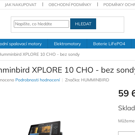
JAK NAKUPOVAT
OBCHODNÍ PODMÍNKY
PODMÍNKY OCH
HLEDAT
odní spalovací motory
Elektromotory
Baterie LiFePO4
Humminbird XPLORE 10 CHO - bez sondy
minbird XPLORE 10 CHO - bez sond
né
noceno
Podrobnosti hodnocení
Značka:
HUMMINBIRD
ení
59 
u
Měrná
Sklad
cena:
ek.
Můžeme d