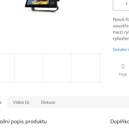
Nová řa
soustře
mezi ry
rybaření
Detailní
TISK
s
Videa (1)
Diskuze
ailní popis produktu
Doplňk