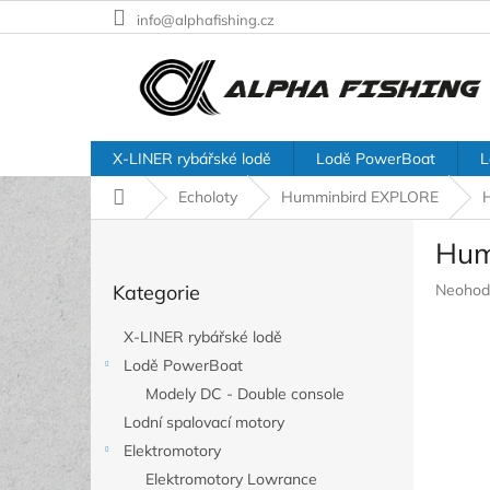
Přejít
info@alphafishing.cz
na
obsah
X-LINER rybářské lodě
Lodě PowerBoat
L
Domů
Echoloty
Humminbird EXPLORE
P
Hum
o
Přeskočit
s
Průměr
Kategorie
Neohod
kategorie
t
hodnoc
r
produkt
X-LINER rybářské lodě
a
je
Lodě PowerBoat
n
0,0
z
Modely DC - Double console
n
5
í
Lodní spalovací motory
hvězdič
p
Elektromotory
a
Elektromotory Lowrance