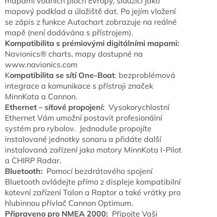
mapami vodních ploch Evropy, sloužící jako
mapový podklad a úložiště dat. Po jejím vložení
se zápis z funkce Autochart zobrazuje na reálné
mapě (není dodávána s přístrojem).
Kompatibilita s prémiovými digitálními mapami:
Navionics® charts, mapy dostupné na
www.navionics.com
K
ompatibilita se sítí One-Boat
: bezproblémová
integrace a komunikace s přístroji značek
MinnKota a Cannon.
Ethernet – síťové propojení:
Vysokorychlostní
Ethernet Vám umožní postavit profesionální
systém pro rybolov. Jednoduše propojíte
instalované jednotky sonaru a přidáte další
instalovaná zařízení jako motory MinnKota I-Pilot
a CHIRP Radar.
Bluetooth:
Pomocí bezdrátového spojení
Bluetooth ovládejte přímo z displeje kompatibilní
kotevní zařízení Talon a Raptor a také vrátky pro
hlubinnou přívlač Cannon Optimum.
Připraveno pro NMEA 2000:
Připojte Vaši