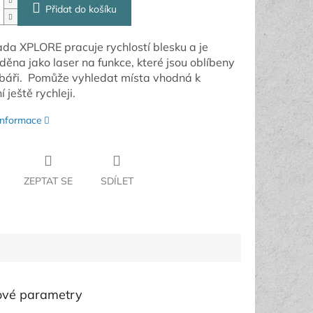
Přidat do košíku
da XPLORE pracuje rychlostí blesku a je
děna jako laser na funkce, které jsou oblíbeny
báři. Pomůže vyhledat místa vhodná k
 ještě rychleji.
 informace
ZEPTAT SE
SDÍLET
ové parametry