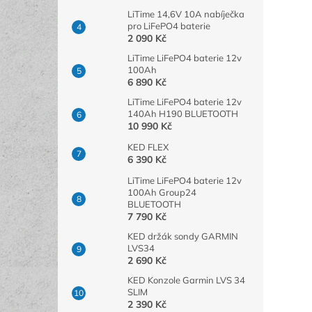
LiTime 14,6V 10A nabíječka
pro LiFePO4 baterie
2 090 Kč
LiTime LiFePO4 baterie 12v
100Ah
6 890 Kč
LiTime LiFePO4 baterie 12v
140Ah H190 BLUETOOTH
10 990 Kč
KED FLEX
6 390 Kč
LiTime LiFePO4 baterie 12v
100Ah Group24
BLUETOOTH
7 790 Kč
KED držák sondy GARMIN
LVS34
2 690 Kč
KED Konzole Garmin LVS 34
SLIM
2 390 Kč