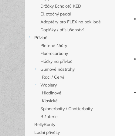
Držáky Echolotů KED
El. otočný pedál
Adaptéry pro FLEX na bok lodě
Doplňky / příslušenství
Přívlač
Pletené šňůry
Fluorocarbony
Háčky na přívlač
Gumové nástrahy
Raci / Červi
Woblery
Hladinové
Klasické
Spinnerbaity / Chatterbaity
Bižuterie
BellyBoaty
Lodní přívěsy