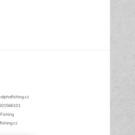
@
alphafishing.cz
601566101
Fishing
fishing.cz