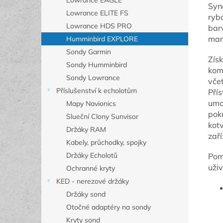
Lowrance EAGLE
Syn
Lowrance ELITE FS
ryb
Lowrance HDS PRO
bar
man
Humminbird EXPLORE
Sondy Garmin
Získ
Sondy Humminbird
komp
Sondy Lowrance
vče
Příslušenství k echolotům
Přís
umož
Mapy Navionics
pok
Slueční Clony Sunvisor
kotv
Držáky RAM
zaří
Kabely, průchodky, spojky
Držáky Echolotů
Pom
uži
Ochranné kryty
KED - nerezové držáky
Držáky sond
Otočné adaptéry na sondy
Kryty sond