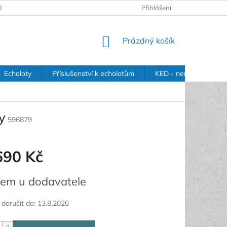
RANY OSOBNÍCH ÚDAJŮ
Přihlášení
NÁKUPNÍ
Prázdný košík
KOŠÍK
Echoloty
Příslušenství k echolotům
KED - nerezové držák
y
596879
690 Kč
em u dodavatele
oručit do:
13.8.2026