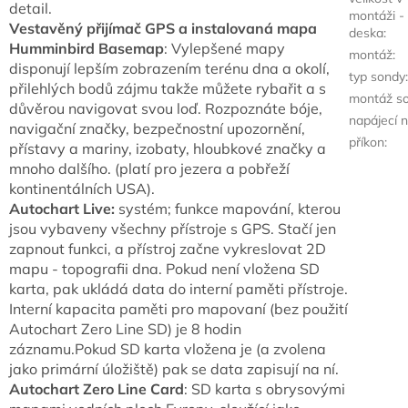
detail.
montáži - 
Vestavěný přijímač GPS a instalovaná mapa
deska
:
Humminbird Basemap
: Vylepšené mapy
montáž
:
disponují lepším zobrazením terénu dna a okolí,
typ sondy
:
přilehlých bodů zájmu takže můžete rybařit a s
montáž s
důvěrou navigovat svou loď. Rozpoznáte bóje,
napájecí n
navigační značky, bezpečnostní upozornění,
příkon
:
přístavy a mariny, izobaty, hloubkové značky a
mnoho dalšího. (platí pro jezera a pobřeží
kontinentálních USA).
Autochart Live:
systém; funkce mapování, kterou
jsou vybaveny všechny přístroje s GPS. Stačí jen
zapnout funkci, a přístroj začne vykreslovat 2D
mapu - topografii dna. Pokud není vložena SD
karta, pak ukládá data do interní paměti přístroje.
Interní kapacita paměti pro mapovaní (bez použití
Autochart Zero Line SD) je 8 hodin
záznamu.Pokud SD karta vložena je (a zvolena
jako primární úložiště) pak se data zapisují na ní.
Autochart Zero Line Card
: SD karta s obrysovými