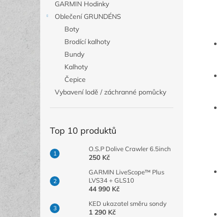
GARMIN Hodinky
Oblečení GRUNDÉNS
Boty
Brodící kalhoty
Bundy
Kalhoty
Čepice
Vybavení lodě / záchranné pomůcky
Top 10 produktů
O.S.P Dolive Crawler 6.5inch
250 Kč
GARMIN LiveScope™ Plus
LVS34 + GLS10
44 990 Kč
KED ukazatel směru sondy
1 290 Kč