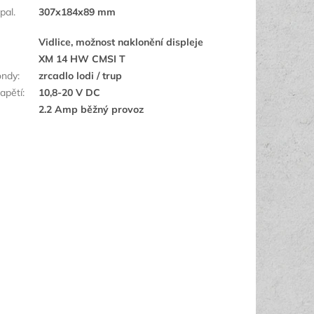
pal.
307x184x89 mm
Vidlice, možnost naklonění displeje
XM 14 HW CMSI T
ondy
:
zrcadlo lodi / trup
apětí
:
10,8-20 V DC
2.2 Amp běžný provoz