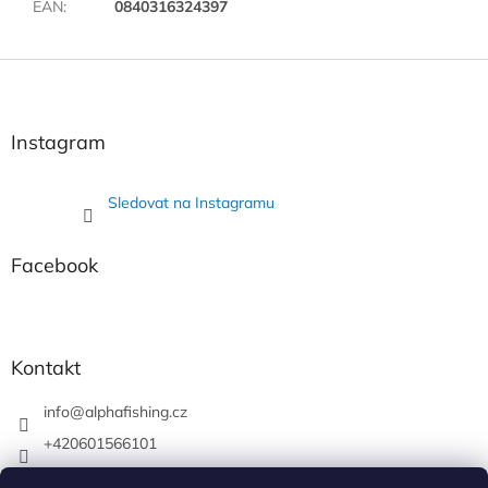
EAN
:
0840316324397
Z
á
p
a
Instagram
t
í
Sledovat na Instagramu
Facebook
Kontakt
info
@
alphafishing.cz
+420601566101
AlphaFishing