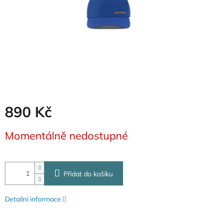
890 Kč
Měrná
Momentálně nedostupné
cena:
Přidat do košíku
Detailní informace