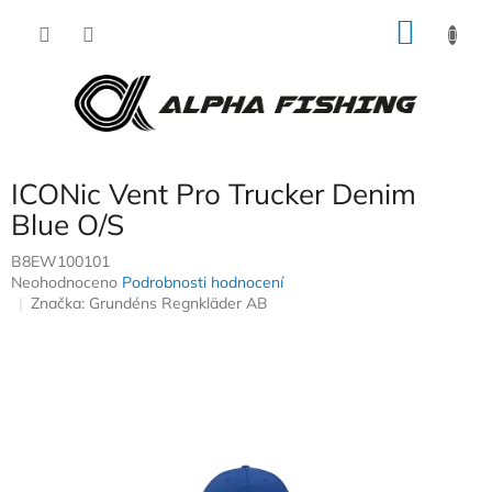
Přejít
NÁKU
na
obsah
KOŠÍK
ICONic Vent Pro Trucker Denim
Blue O/S
B8EW100101
Průměrné
Neohodnoceno
Podrobnosti hodnocení
hodnocení
Značka:
Grundéns Regnkläder AB
produktu
je
0,0
z
5
hvězdiček.