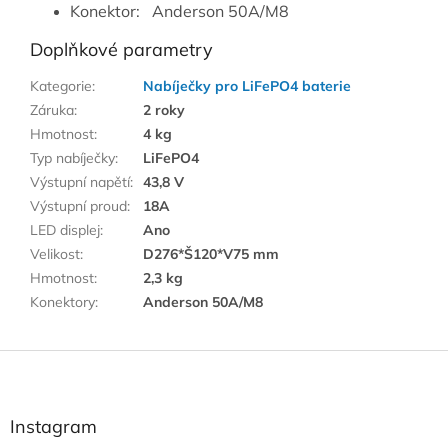
Konektor: Anderson 50A/M8
Doplňkové parametry
Kategorie
:
Nabíječky pro LiFePO4 baterie
Záruka
:
2 roky
Hmotnost
:
4 kg
Typ nabíječky
:
LiFePO4
Výstupní napětí
:
43,8 V
Výstupní proud
:
18A
LED displej
:
Ano
Velikost
:
D276*Š120*V75 mm
Hmotnost
:
2,3 kg
Konektory
:
Anderson 50A/M8
Z
á
p
a
Instagram
t