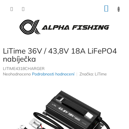
Přejít
NÁKU
na
obsah
KOŠÍK
LiTime 36V / 43,8V 18A LiFePO4
nabíječka
LITIME4318CHARGER
Průměrné
Neohodnoceno
Podrobnosti hodnocení
Značka:
LiTime
hodnocení
produktu
je
0,0
z
5
hvězdiček.