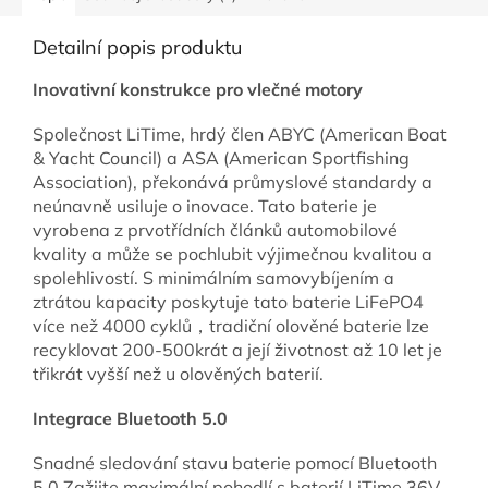
Detailní popis produktu
Inovativní konstrukce pro vlečné motory
Společnost LiTime, hrdý člen ABYC (American Boat
& Yacht Council) a ASA (American Sportfishing
Association), překonává průmyslové standardy a
neúnavně usiluje o inovace. Tato baterie je
vyrobena z prvotřídních článků automobilové
kvality a může se pochlubit výjimečnou kvalitou a
spolehlivostí. S minimálním samovybíjením a
ztrátou kapacity poskytuje tato baterie LiFePO4
více než 4000 cyklů，tradiční olověné baterie lze
recyklovat 200-500krát a její životnost až 10 let je
třikrát vyšší než u olověných baterií.
Integrace Bluetooth 5.0
Snadné sledování stavu baterie pomocí Bluetooth
5.0.Zažijte maximální pohodlí s baterií LiTime 36V