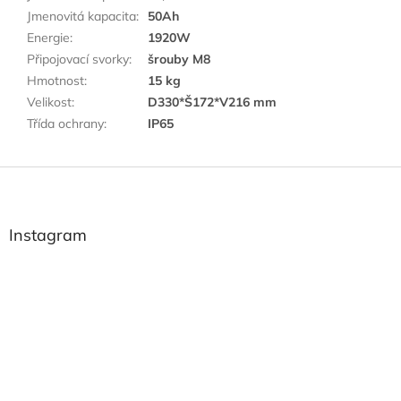
Jmenovitá kapacita
:
50Ah
Energie
:
1920W
Připojovací svorky
:
šrouby M8
Hmotnost
:
15 kg
Velikost
:
D330*Š172*V216 mm
Třída ochrany
:
IP65
Z
á
p
a
Instagram
t
í