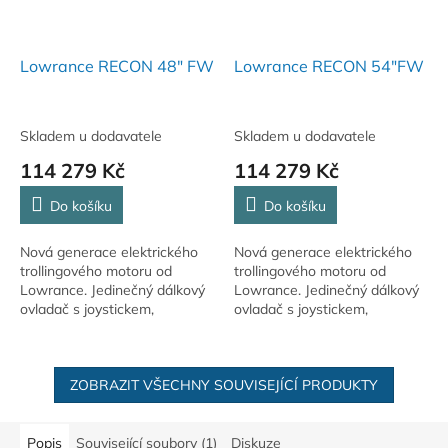
Lowrance RECON 48" FW
Lowrance RECON 54"FW
Skladem u dodavatele
Skladem u dodavatele
114 279 Kč
114 279 Kč
Do košíku
Do košíku
Nová generace elektrického
Nová generace elektrického
trollingového motoru od
trollingového motoru od
Lowrance. Jedinečný dálkový
Lowrance. Jedinečný dálkový
ovladač s joystickem,
ovladač s joystickem,
bezdrátový nožní pedál s
bezdrátový nožní pedál s
odnímatelnou a
odnímatelnou a
programovatelnou spodní
programovatelnou spodní
klávesnicí a...
ZOBRAZIT VŠECHNY SOUVISEJÍCÍ PRODUKTY
klávesnicí a...
Popis
Související soubory (1)
Diskuze