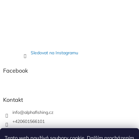
Sledovat na Instagramu
Facebook
Kontakt
info
@
alphafishing.cz
+420601566101
AlphaFishing
Tento web používá soubory cookie. Dalším procházením