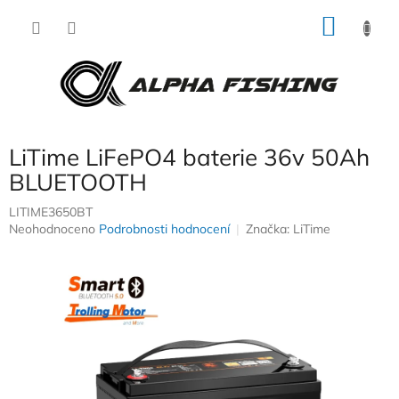
Přejít
NÁKU
na
obsah
KOŠÍK
LiTime LiFePO4 baterie 36v 50Ah
BLUETOOTH
LITIME3650BT
Průměrné
Neohodnoceno
Podrobnosti hodnocení
Značka:
LiTime
hodnocení
produktu
je
0,0
z
5
hvězdiček.