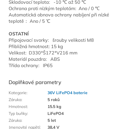
Skladovací teplota: -10 ℃ až 50 ℃
Ochrana proti nízkým teplotám: Ano / 0 ℃
Automatická obnova ochrany nabíjení při nízké
teplotě： Ano / 5 ℃
OSTATNÍ
Připojovací svorky: šrouby velikosti M8
Přibližná hmotnost:
15 kg
Velikost:
D330*Š172*V216 mm
Materiál pouzdra: ABS
Třída ochrany: IP65
Doplňkové parametry
Kategorie
:
36V LiFePO4 baterie
Záruka
:
5 roků
Hmotnost
:
15.5 kg
Typ buňky
:
LiFePO4
Záruka
:
5 let
Jmenovité napětí
:
38,4 V