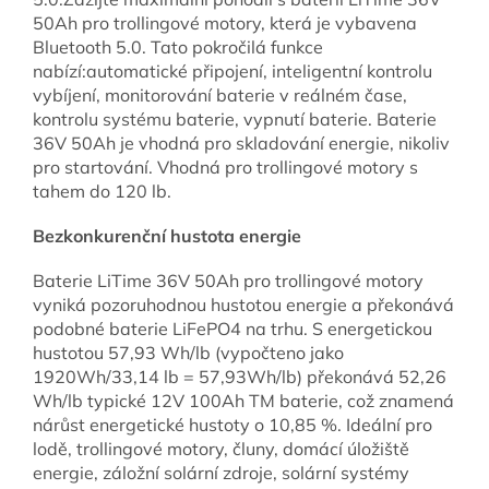
50Ah pro trollingové motory, která je vybavena
Bluetooth 5.0. Tato pokročilá funkce
nabízí:automatické připojení, inteligentní kontrolu
vybíjení, monitorování baterie v reálném čase,
kontrolu systému baterie, vypnutí baterie. Baterie
36V 50Ah je vhodná pro skladování energie, nikoliv
pro startování. Vhodná pro trollingové motory s
tahem do 120 lb.
Bezkonkurenční hustota energie
Baterie LiTime 36V 50Ah pro trollingové motory
vyniká pozoruhodnou hustotou energie a překonává
podobné baterie LiFePO4 na trhu. S energetickou
hustotou 57,93 Wh/lb (vypočteno jako
1920Wh/33,14 lb = 57,93Wh/lb) překonává 52,26
Wh/lb typické 12V 100Ah TM baterie, což znamená
nárůst energetické hustoty o 10,85 %. Ideální pro
lodě, trollingové motory, čluny, domácí úložiště
energie, záložní solární zdroje, solární systémy