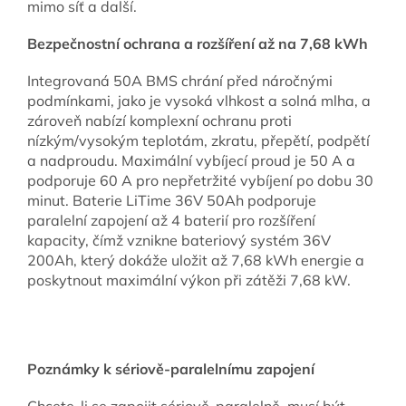
mimo síť a další.
Bezpečnostní ochrana a rozšíření až na 7,68 kWh
Integrovaná 50A BMS chrání před náročnými
podmínkami, jako je vysoká vlhkost a solná mlha, a
zároveň nabízí komplexní ochranu proti
nízkým/vysokým teplotám, zkratu, přepětí, podpětí
a nadproudu. Maximální vybíjecí proud je 50 A a
podporuje 60 A pro nepřetržité vybíjení po dobu 30
minut. Baterie LiTime 36V 50Ah podporuje
paralelní zapojení až 4 baterií pro rozšíření
kapacity, čímž vznikne bateriový systém 36V
200Ah, který dokáže uložit až 7,68 kWh energie a
poskytnout maximální výkon při zátěži 7,68 kW.
Poznámky k sériově-paralelnímu zapojení
Chcete-li se zapojit sériově-paralelně, musí být