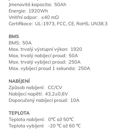
Jmenovitá kapacita: 50Ah
Energie:
1920
Wh
Vnitřní odpor: ≤40 mΩ
Certifikace:
UL-1973, FCC, CE, RoHS, UN38.3
BMS
BMS: 50A
Max. trvalý výstupní výkon:
1920
Max. trvalý nabíjecí proud: 50A
Max. trvalý vybíjecí proud: 250A
Max. vybíjecí proud 1 sekunda: 250A
NABÍJENÍ
Způsob nabíjení: CC/CV
Nabíjecí napětí:
43,2±0,6V
Doporučený nabíjecí proud: 10A
TEPLOTA
Teplota nabíjení: 0℃ až 50℃
Teplota vybíjení: -20 ℃ až 60 ℃