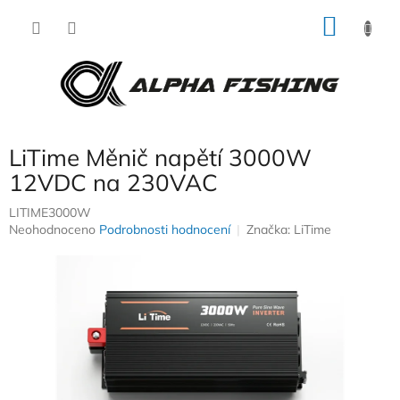
Přejít
NÁKU
na
obsah
KOŠÍK
LiTime Měnič napětí 3000W
12VDC na 230VAC
LITIME3000W
Průměrné
Neohodnoceno
Podrobnosti hodnocení
Značka:
LiTime
hodnocení
produktu
je
0,0
z
5
hvězdiček.