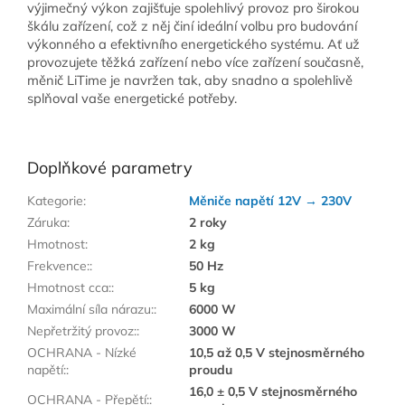
výjimečný výkon zajišťuje spolehlivý provoz pro širokou
škálu zařízení, což z něj činí ideální volbu pro budování
výkonného a efektivního energetického systému. Ať už
provozujete těžká zařízení nebo více zařízení současně,
měnič LiTime je navržen tak, aby snadno a spolehlivě
splňoval vaše energetické potřeby.
Doplňkové parametry
Kategorie
:
Měniče napětí 12V → 230V
Záruka
:
2 roky
Hmotnost
:
2 kg
Frekvence:
:
50 Hz
Hmotnost cca:
:
5 kg
Maximální síla nárazu:
:
6000 W
Nepřetržitý provoz:
:
3000 W
OCHRANA - Nízké
10,5 až 0,5 V stejnosměrného
napětí:
:
proudu
16,0 ± 0,5 V stejnosměrného
OCHRANA - Přepětí:
: