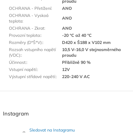
proudu
OCHRANA - Přetížení
:
ANO
OCHRANA - Vyskoá
ANO
teplota
:
OCHRANA - Zkrat
:
ANO
Provozní teplota:
:
-20 °C až 40 °C
Rozměry (D*Š*V):
:
D420 x Š188 x V102 mm
Rozsah vstupního napětí
10,5 V–16,0 V stejnosměrného
(VDC):
:
proudu
Účinnost:
:
Přibližně 90 %
Vstupní napětí:
:
12V
Výstupní střídavé napětí:
:
220–240 V AC
Z
á
p
a
Instagram
t
í
Sledovat na Instagramu