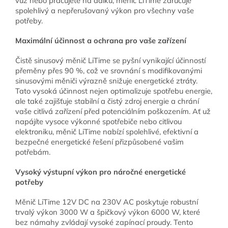
vůz nebo pracujete na dálku, měnič LiTime zaručuje
spolehlivý a nepřerušovaný výkon pro všechny vaše
potřeby.
Maximální účinnost a ochrana pro vaše zařízení
Čistě sinusový měnič LiTime se pyšní vynikající účinností
přeměny přes 90 %, což ve srovnání s modifikovanými
sinusovými měniči výrazně snižuje energetické ztráty.
Tato vysoká účinnost nejen optimalizuje spotřebu energie,
ale také zajišťuje stabilní a čistý zdroj energie a chrání
vaše citlivá zařízení před potenciálním poškozením. Ať už
napájíte vysoce výkonné spotřebiče nebo citlivou
elektroniku, měnič LiTime nabízí spolehlivé, efektivní a
bezpečné energetické řešení přizpůsobené vašim
potřebám.
Vysoký výstupní výkon pro náročné energetické
potřeby
Měnič LiTime 12V DC na 230V AC poskytuje robustní
trvalý výkon 3000 W a špičkový výkon 6000 W, které
bez námahy zvládají vysoké zapínací proudy. Tento