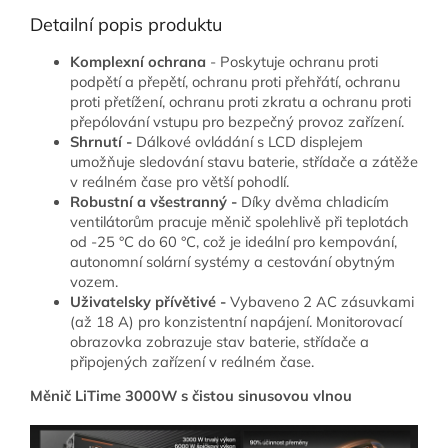
Detailní popis produktu
Komplexní ochrana
-
Poskytuje ochranu proti
podpětí a přepětí, ochranu proti přehřátí, ochranu
proti přetížení, ochranu proti zkratu a ochranu proti
přepólování vstupu pro bezpečný provoz zařízení.
Shrnutí -
Dálkové ovládání s LCD displejem
umožňuje sledování stavu baterie, střídače a zátěže
v reálném čase pro větší pohodlí.
Robustní a všestranný -
Díky dvěma chladicím
ventilátorům pracuje měnič spolehlivě při teplotách
od -25 °C do 60 °C, což je ideální pro kempování,
autonomní solární systémy a cestování obytným
vozem.
Uživatelsky přívětivé -
Vybaveno 2 AC zásuvkami
(až 18 A) pro konzistentní napájení. Monitorovací
obrazovka zobrazuje stav baterie, střídače a
připojených zařízení v reálném čase.
Měnič LiTime 3000W s čistou sinusovou vlnou