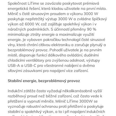
Společnost LiTime se zavázala poskytovat prémiová
energetická řešení, která kladou uživatele na první místo.
Měnič s čistě sinusovým proudem o výkonu 3000 W
poskytuje nepřetržitý výstup 3000 W a zvládne špičkový
výkon až 6000 W, což zajišťuje spolehlivý výkon i v
náročných podmínkách. S účinností přeměny 90 %
minimalizuje ztráty energie a maximalizuje využití
energie. Je vybaven pokročilou technologií čisté sinusové
vlny, která chrání citlivou elektroniku a zaručuje plynulý a
bezproblémový provoz. Pohodlí uživatele je na prvním
místě, disponuje funkcí dálkového ovládání, duálními
chladicími ventilátory pro zvýšenou odolnost, výstupy
USB-A a USB-C pro všestranné nabíjení a dvěma
síťovými zásuvkami pro napájení více zařízení.
Stabilní energie, bezproblémový provoz
Indukční zátěže často vyžadují několikanásobně vyšší
rozběhový proud než běžné zařízení, což často vede k
přetížení a vypnutí měniče. Měnič LiTime 3000W se
vyznačuje robustní ochranou proti přetížení a poskytuje
stabilní a spolehlivý výkon, a to i při napájení indukčních