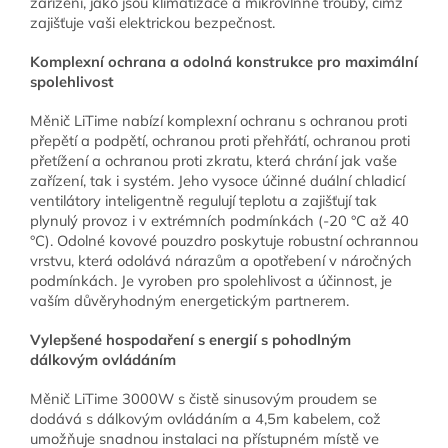
zařízení, jako jsou klimatizace a mikrovlnné trouby, čímž
zajišťuje vaši elektrickou bezpečnost.
Komplexní ochrana a odolná konstrukce pro maximální
spolehlivost
Měnič LiTime nabízí komplexní ochranu s ochranou proti
přepětí a podpětí, ochranou proti přehřátí, ochranou proti
přetížení a ochranou proti zkratu, která chrání jak vaše
zařízení, tak i systém. Jeho vysoce účinné duální chladicí
ventilátory inteligentně regulují teplotu a zajišťují tak
plynulý provoz i v extrémních podmínkách (-20 °C až 40
°C). Odolné kovové pouzdro poskytuje robustní ochrannou
vrstvu, která odolává nárazům a opotřebení v náročných
podmínkách. Je vyroben pro spolehlivost a účinnost, je
vaším důvěryhodným energetickým partnerem.
Vylepšené hospodaření s energií s pohodlným
dálkovým ovládáním
Měnič LiTime 3000W s čistě sinusovým proudem se
dodává s dálkovým ovládáním a 4,5m kabelem, což
umožňuje snadnou instalaci na přístupném místě ve