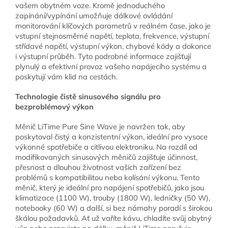
vašem obytném voze. Kromě jednoduchého
zapínání/vypínání umožňuje dálkové ovládání
monitorování klíčových parametrů v reálném čase, jako je
vstupní stejnosměrné napětí, teplota, frekvence, výstupní
střídavé napětí, výstupní výkon, chybové kódy a dokonce
i výstupní průběh. Tyto podrobné informace zajišťují
plynulý a efektivní provoz vašeho napájecího systému a
poskytují vám klid na cestách.
Technologie čistě sinusového signálu pro
bezproblémový výkon
Měnič LiTime Pure Sine Wave je navržen tak, aby
poskytoval čistý a konzistentní výkon, ideální pro vysoce
výkonné spotřebiče a citlivou elektroniku. Na rozdíl od
modifikovaných sinusových měničů zajišťuje účinnost,
přesnost a dlouhou životnost vašich zařízení bez
problémů s kompatibilitou nebo kolísání výkonu. Tento
měnič, který je ideální pro napájení spotřebičů, jako jsou
klimatizace (1100 W), trouby (1800 W), ledničky (50 W),
notebooky (60 W) a další, si bez námahy poradí s širokou
škálou požadavků. Ať už vaříte kávu, chladíte svůj obytný