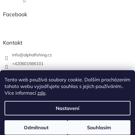
Facebook
Kontakt
info
@
alphafishing.cz
+420601566101
AlphaFishing
Tento web používá soubory cookie. Dalším procházením
alphafishing.cz
tohoto webu vyjadřujete souhlas s jejich používáním..
Více informací
zde
.
Nastavení
Vytvořil Shoptet
Odmítnout
Souhlasím
Copyright 2026
AlphaFishing
. Všechna práva vyhrazena.