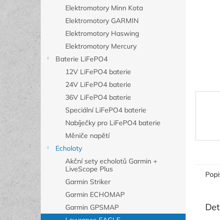
n
Elektromotory Minn Kota
e
Elektromotory GARMIN
l
Elektromotory Haswing
Elektromotory Mercury
Baterie LiFePO4
12V LiFePO4 baterie
24V LiFePO4 baterie
36V LiFePO4 baterie
Speciální LiFePO4 baterie
Nabíječky pro LiFePO4 baterie
Měniče napětí
Echoloty
Akční sety echolotů Garmin +
LiveScope Plus
Popi
Garmin Striker
Garmin ECHOMAP
Det
Garmin GPSMAP