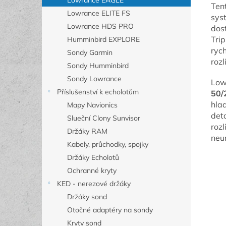
Lowrance EAGLE
Ten
Lowrance ELITE FS
sys
Lowrance HDS PRO
dos
Tri
Humminbird EXPLORE
ryc
Sondy Garmin
rozl
Sondy Humminbird
Sondy Lowrance
Low
Příslušenství k echolotům
50/
hla
Mapy Navionics
deta
Slueční Clony Sunvisor
rozl
Držáky RAM
neu
Kabely, průchodky, spojky
Držáky Echolotů
Ochranné kryty
KED - nerezové držáky
Držáky sond
Otočné adaptéry na sondy
Kryty sond