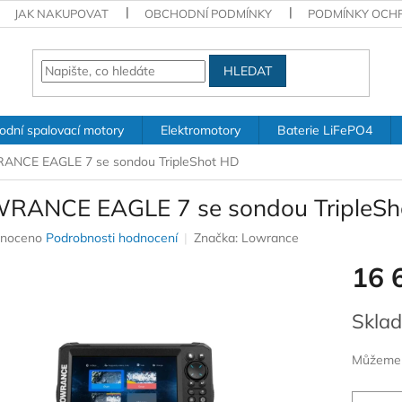
JAK NAKUPOVAT
OBCHODNÍ PODMÍNKY
PODMÍNKY OCH
HLEDAT
odní spalovací motory
Elektromotory
Baterie LiFePO4
NCE EAGLE 7 se sondou TripleShot HD
RANCE EAGLE 7 se sondou TripleSh
né
noceno
Podrobnosti hodnocení
Značka:
Lowrance
ení
16 
u
Měrná
Sklad
cena:
ek.
Můžeme d