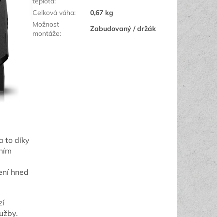
teplota
:
Celková váha
:
0,67 kg
Možnost
Zabudovaný / držák
montáže
:
a to díky
ním
ení hned
zí
užby.