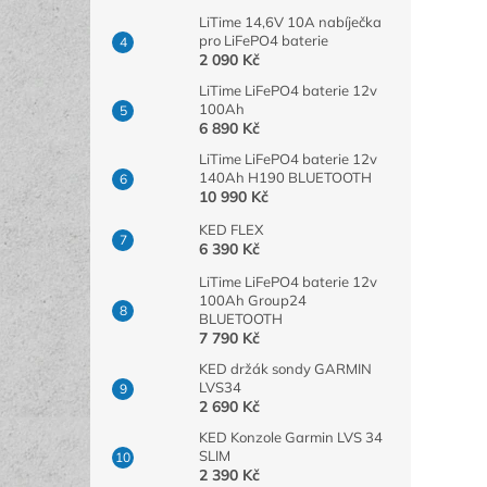
LiTime 14,6V 10A nabíječka
pro LiFePO4 baterie
2 090 Kč
LiTime LiFePO4 baterie 12v
100Ah
6 890 Kč
LiTime LiFePO4 baterie 12v
140Ah H190 BLUETOOTH
10 990 Kč
KED FLEX
6 390 Kč
LiTime LiFePO4 baterie 12v
100Ah Group24
BLUETOOTH
7 790 Kč
KED držák sondy GARMIN
LVS34
2 690 Kč
KED Konzole Garmin LVS 34
SLIM
2 390 Kč