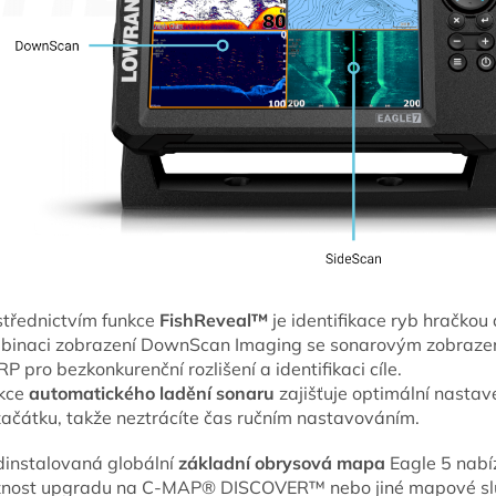
střednictvím funkce
FishReveal™
je identifikace ryb hračkou 
binaci zobrazení DownScan Imaging se sonarovým zobraze
P pro bezkonkurenční rozlišení a identifikaci cíle.
kce
automatického ladění sonaru
zajišťuje optimální nastav
začátku, takže neztrácíte čas ručním nastavováním.
dinstalovaná globální
základní obrysová mapa
Eagle 5 nabí
nost upgradu na C-MAP® DISCOVER™ nebo jiné mapové sl