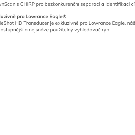
nScan s CHIRP pro bezkonkurenční separaci a identifikaci c
luzivně pro Lowrance Eagle®
pleShot HD Transducer je exkluzivně pro Lowrance Eagle, ná
dostupnější a nejsnáze použitelný vyhledávač ryb.