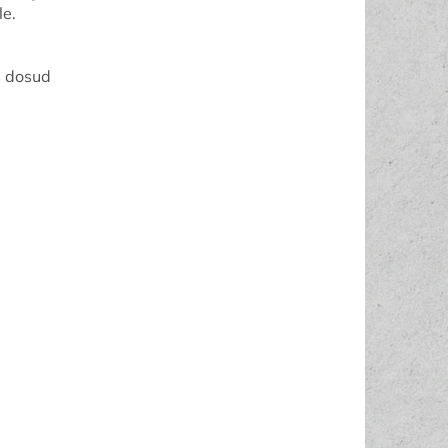
íle.
š dosud