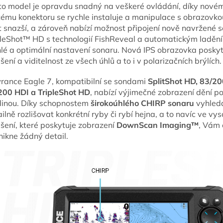
to model je opravdu snadný na veškeré ovládání, díky nové
tému konektoru se rychle instaluje a manipulace s obrazovkou
t snazší, a zároveň nabízí možnost připojení nově navržené 
pleShot™ HD s technologií FishReveal a automatickým laděn
hlé a optimální nastavení sonaru. Nová IPS obrazovka poskyt
išení a viditelnost ze všech úhlů a to i v polarizačních brýlích.
rance Eagle 7, kompatibilní se sondami
SplitShot HD, 83/20
200 HDI a TripleShot HD
, nabízí výjimečné zobrazení dění p
dinou. Díky schopnostem
širokoúhlého CHIRP sonaru
vyhled
ilně rozlišovat konkrétní ryby či rybí hejna, a to navíc ve v
išení, které poskytuje zobrazení
DownScan Imaging™
, Vám
nikne žádný detail.