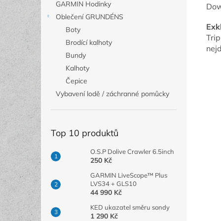
GARMIN Hodinky
Dow
Oblečení GRUNDÉNS
Exk
Boty
Tri
Brodící kalhoty
nej
Bundy
Kalhoty
Čepice
Vybavení lodě / záchranné pomůcky
Top 10 produktů
O.S.P Dolive Crawler 6.5inch
250 Kč
GARMIN LiveScope™ Plus
LVS34 + GLS10
44 990 Kč
KED ukazatel směru sondy
1 290 Kč