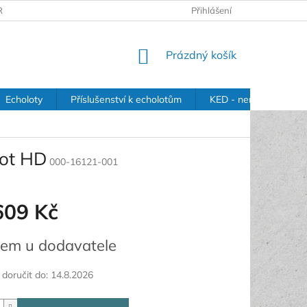
RANY OSOBNÍCH ÚDAJŮ
Přihlášení
NÁKUPNÍ
Prázdný košík
KOŠÍK
Echoloty
Příslušenství k echolotům
KED - nerezové držák
ot HD
000-16121-001
609 Kč
em u dodavatele
oručit do:
14.8.2026