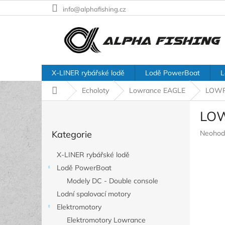
Přejít
info@alphafishing.cz
na
obsah
X-LINER rybářské lodě
Lodě PowerBoat
L
Domů
Echoloty
Lowrance EAGLE
LOWRA
P
LOW
o
Přeskočit
s
Průměr
Kategorie
Neohod
kategorie
t
hodnoc
r
produkt
X-LINER rybářské lodě
a
je
Lodě PowerBoat
n
0,0
z
Modely DC - Double console
n
5
í
Lodní spalovací motory
hvězdič
p
Elektromotory
a
Elektromotory Lowrance