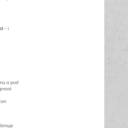
st
– i
anu a pod
opnost
y
can
binuje