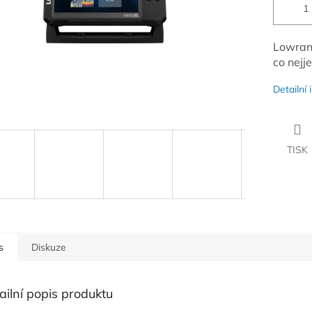
Lowranc
co nejj
Detailní
TISK
s
Diskuze
ailní popis produktu