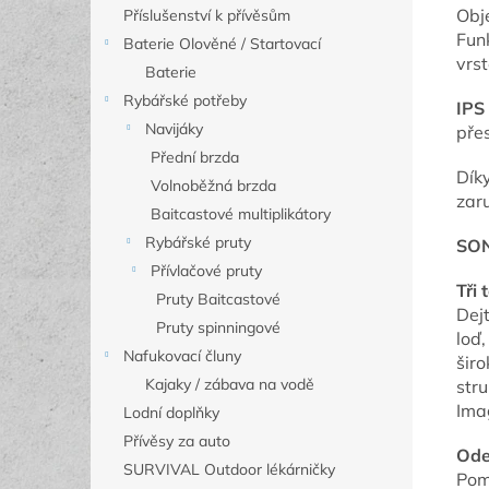
Obje
Příslušenství k přívěsům
Fun
Baterie Olověné / Startovací
vrs
Baterie
Rybářské potřeby
IPS 
Navijáky
přes
Přední brzda
Dík
Volnoběžná brzda
zar
Baitcastové multiplikátory
Rybářské pruty
SO
Přívlačové pruty
Tři
Pruty Baitcastové
Dejt
Pruty spinningové
loď
Nafukovací čluny
šir
Kajaky / zábava na vodě
str
Ima
Lodní doplňky
Přívěsy za auto
Ode
SURVIVAL Outdoor lékárničky
Pom