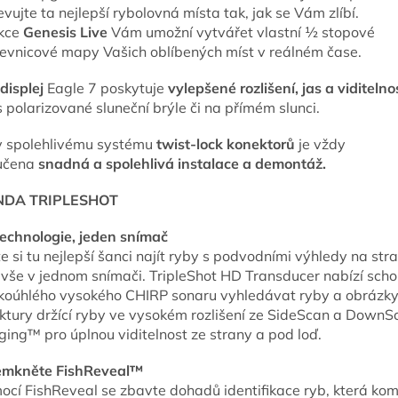
vujte ta nejlepší rybolovná místa tak, jak se Vám zlíbí.
kce
Genesis Live
Vám umožní vytvářet vlastní ½ stopové
tevnicové mapy Vašich oblíbených míst v reálném čase.
displej
Eagle 7 poskytuje
vylepšené rozlišení, jas a viditelno
 polarizované sluneční brýle či na přímém slunci.
y spolehlivému systému
twist-lock konektorů
je vždy
učena
snadná a spolehlivá instalace a demontáž.
NDA TRIPLESHOT
 technologie, jeden snímač
e si tu nejlepší šanci najít ryby s podvodními výhledy na str
, vše v jednom snímači. TripleShot HD Transducer nabízí sch
okoúhlého vysokého CHIRP sonaru vyhledávat ryby a obrázk
uktury držící ryby ve vysokém rozlišení ze SideScan a DownS
ging™ pro úplnou viditelnost ze strany a pod loď.
mkněte FishReveal™
ocí FishReveal se zbavte dohadů identifikace ryb, která kom