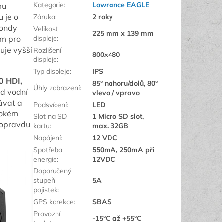
Kategorie
:
Lowrance EAGLE
mu
 je o
Záruka
:
2 roky
sondy
Velikost
225 mm x 139 mm
ím pro
displeje
:
uje vyšší
Rozlišení
800x480
displeje
:
Typ displeje
:
IPS
0 HDI,
85° nahoru/dolů, 80°
Úhly zobrazení
:
od vodní
vlevo / vpravo
ávat a
Podsvícení
:
LED
ysokém
Slot na SD
1 Micro SD slot,
 opravdu
kartu
:
max. 32GB
Napájení
:
12 VDC
Spotřeba
550mA, 250mA při
energie
:
12VDC
Doporučený
stupeň
5A
pojistek
:
GPS korekce
:
SBAS
Provozní
-15°C až +55°C