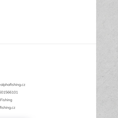
@
alphafishing.cz
601566101
Fishing
fishing.cz