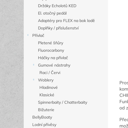
Držáky Echolotů KED
El. otočný pedál
Adaptéry pro FLEX na bok lodě
Doplňky / příslušenství
Přívlač
Pletené šňůry
Fluorocarbony
Háčky na přívlač
Gumové nástrahy
Raci / Červi
Woblery
Pro
Hladinové
kom
Klasické
CHIR
Fun
Spinnerbaity / Chatterbaity
od 
Bižuterie
BellyBoaty
Pře
Lodní přívěsy
mož