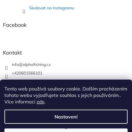
Sledovat na Instagramu
Facebook
Kontakt
info
@
alphafishing.cz
+420601566101
AlphaFishing
Tento web používá soubory cookie. Dalším procházením
alphafishing.cz
tohoto webu vyjadřujete souhlas s jejich používáním..
Více informací
zde
.
Nastavení
Vytvořil Shoptet