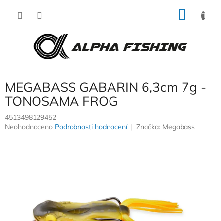
Přejít
NÁKU
na
obsah
KOŠÍK
MEGABASS GABARIN 6,3cm 7g -
TONOSAMA FROG
4513498129452
Průměrné
Neohodnoceno
Podrobnosti hodnocení
Značka:
Megabass
hodnocení
produktu
je
0,0
z
5
hvězdiček.