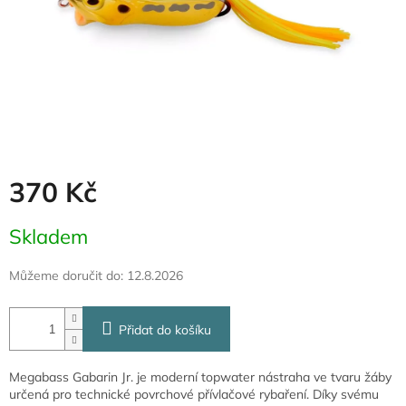
370 Kč
Měrná
Skladem
cena:
Můžeme doručit do:
12.8.2026
Přidat do košíku
Megabass Gabarin Jr. je moderní topwater nástraha ve tvaru žáby
určená pro technické povrchové přívlačové rybaření. Díky svému