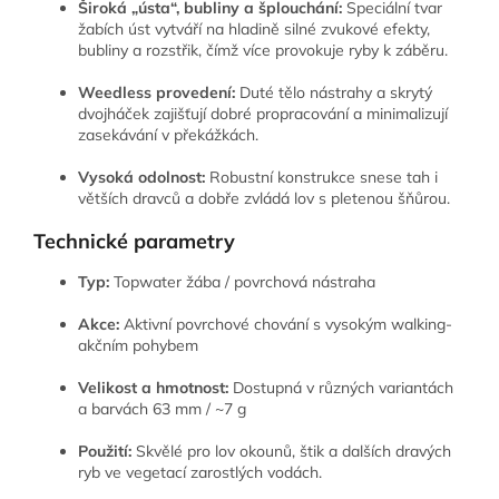
Široká „ústa“, bubliny a šplouchání:
Speciální tvar
žabích úst vytváří na hladině silné zvukové efekty,
bubliny a rozstřik, čímž více provokuje ryby k záběru.
Weedless provedení:
Duté tělo nástrahy a skrytý
dvojháček zajišťují dobré propracování a minimalizují
zasekávání v překážkách.
Vysoká odolnost:
Robustní konstrukce snese tah i
větších dravců a dobře zvládá lov s pletenou šňůrou.
Technické parametry
Typ:
Topwater žába / povrchová nástraha
Akce:
Aktivní povrchové chování s vysokým walking-
akčním pohybem
Velikost a hmotnost:
Dostupná v různých variantách
a barvách 63 mm / ~7 g
Použití:
Skvělé pro lov okounů, štik a dalších dravých
ryb ve vegetací zarostlých vodách.