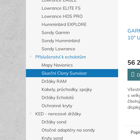
Lowrance EAGLE
Lowrance ELITE FS
Lowrance HDS PRO
Humminbird EXPLORE
GAR
Sondy Garmin
10" U
Sondy Humminbird
sond
Sondy Lowrance
Příslušenství k echolotům
56 
Mapy Navionics
Slueční Clony Sunvisor
D
Držáky RAM
Všestr
Kabely, průchodky, spojky
s velk
Držáky Echolotů
čitel
Ochranné kryty
disple
svět 
KED - nerezové držáky
ryb na
Držáky sond
mapy..
Otočné adaptéry na sondy
Popi
Kryty sond