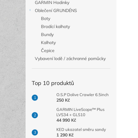
GARMIN Hodinky
Oblečení GRUNDÉNS
Boty
Brodící kalhoty
Bundy
Kalhoty
Čepice
Vybavení lodě / záchranné pomůcky
Top 10 produktů
O.S.P Dolive Crawler 6.5inch
250 Kč
GARMIN LiveScope™ Plus
LVS34 + GLS10
44 990 Kč
KED ukazatel směru sondy
1 290 Kč