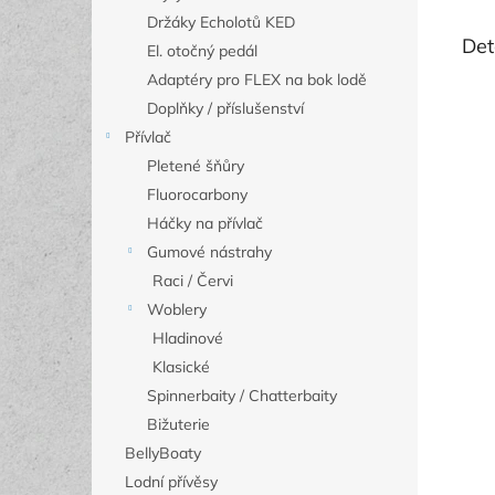
Držáky Echolotů KED
Det
El. otočný pedál
Adaptéry pro FLEX na bok lodě
Doplňky / příslušenství
Přívlač
Pletené šňůry
Fluorocarbony
Háčky na přívlač
Gumové nástrahy
Raci / Červi
Woblery
Hladinové
Klasické
Spinnerbaity / Chatterbaity
Bižuterie
BellyBoaty
Lodní přívěsy