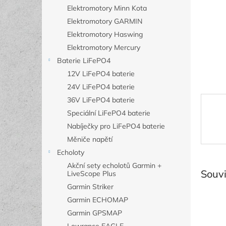
n
Elektromotory Minn Kota
e
Elektromotory GARMIN
l
Elektromotory Haswing
Elektromotory Mercury
Baterie LiFePO4
12V LiFePO4 baterie
24V LiFePO4 baterie
36V LiFePO4 baterie
Speciální LiFePO4 baterie
Nabíječky pro LiFePO4 baterie
Měniče napětí
Echoloty
Akční sety echolotů Garmin +
Souvi
LiveScope Plus
Garmin Striker
Garmin ECHOMAP
Garmin GPSMAP