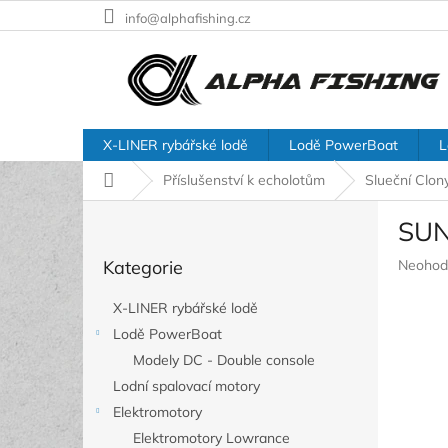
Přejít
info@alphafishing.cz
na
obsah
X-LINER rybářské lodě
Lodě PowerBoat
L
Domů
Příslušenství k echolotům
Slueční Clon
P
SUN
o
Přeskočit
s
Průměr
Kategorie
Neohod
kategorie
t
hodnoc
r
produkt
X-LINER rybářské lodě
a
je
Lodě PowerBoat
n
0,0
z
Modely DC - Double console
n
5
í
Lodní spalovací motory
hvězdič
p
Elektromotory
a
Elektromotory Lowrance