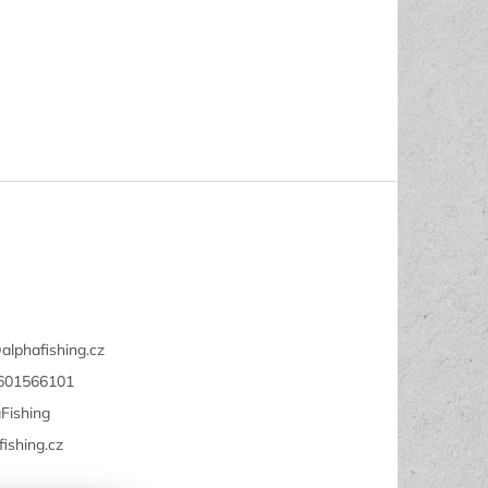
@
alphafishing.cz
601566101
Fishing
fishing.cz