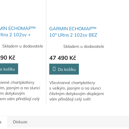
MIN ECHOMAP™
GARMIN ECHOMAP™
ltra 2 102sv +
10" Ultra 2 102sv BEZ
a GT56
SONDY
Skladem u dodavatele
Skladem u dodavatele
290 Kč
47 490 Kč
o košíku
Do košíku
anné chartplottery
Všestranné chartplottery
ým, jasným a na slunci
s velkým, jasným a na slunci
ným dotykovým
čitelným dotykovým displejem
jem vám přinášejí celý
vám přinášejí celý svět
možností vyhledávání
možností vyhledávání ryb na
 dosah ruky. Podporují
dosah ruky. Podporují mapy...
.
s
Diskuze