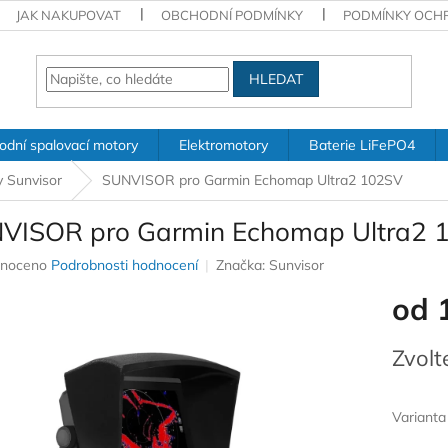
JAK NAKUPOVAT
OBCHODNÍ PODMÍNKY
PODMÍNKY OCH
HLEDAT
odní spalovací motory
Elektromotory
Baterie LiFePO4
y Sunvisor
SUNVISOR pro Garmin Echomap Ultra2 102SV
VISOR pro Garmin Echomap Ultra2 
né
noceno
Podrobnosti hodnocení
Značka:
Sunvisor
ení
od
u
Měrná
Zvolt
cena:
ek.
Varianta