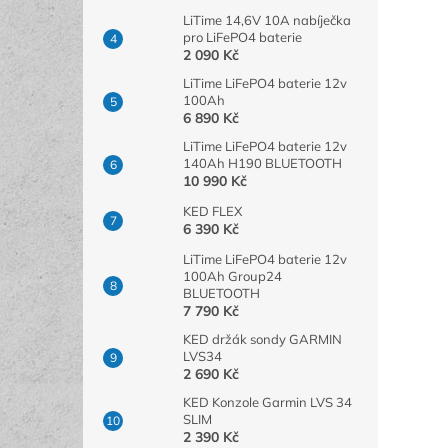
LiTime 14,6V 10A nabíječka
pro LiFePO4 baterie
2 090 Kč
LiTime LiFePO4 baterie 12v
100Ah
6 890 Kč
LiTime LiFePO4 baterie 12v
140Ah H190 BLUETOOTH
10 990 Kč
KED FLEX
6 390 Kč
LiTime LiFePO4 baterie 12v
100Ah Group24
BLUETOOTH
7 790 Kč
KED držák sondy GARMIN
LVS34
2 690 Kč
KED Konzole Garmin LVS 34
SLIM
2 390 Kč