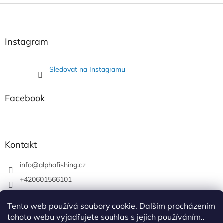
Z
á
p
a
Instagram
t
í
Sledovat na Instagramu
Facebook
Kontakt
info
@
alphafishing.cz
+420601566101
AlphaFishing
Tento web používá soubory cookie. Dalším procházením
alphafishing.cz
tohoto webu vyjadřujete souhlas s jejich používáním..