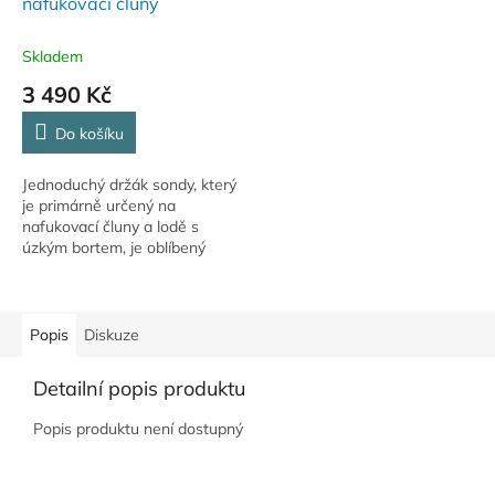
nafukovací čluny
Skladem
3 490 Kč
Do košíku
Jednoduchý držák sondy, který
je primárně určený na
nafukovací čluny a lodě s
úzkým bortem, je oblíbený
díky své nízké hmotnosti a
ceně.
Popis
Diskuze
Detailní popis produktu
Popis produktu není dostupný