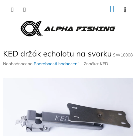
Přejít
NÁKU
na
obsah
KOŠÍK
KED držák echolotu na svorku
SW10008
Průměrné
Neohodnoceno
Podrobnosti hodnocení
Značka:
KED
hodnocení
produktu
je
0,0
z
5
hvězdiček.