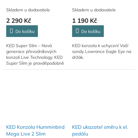
Skladem u dodavatele
Skladem u dodavatele
2 290 Kč
1 190 Kč
Do košíku
Do košíku
KED Super Slim – Nová
KED konzola k uchycení Vaší
generace převodníkových
sondy Lowrance Eagle Eye na
konzolí Live Technology. KED
držák.
Super Slim je pravděpodobně
nejúčinnější převodní konzolí
od Kaiser Edelstahl Design.
Menší, lehčí,...
KED Konzola Humminbird
KED ukazatel směru k el.
Mega Live 2 Slim
pedálu