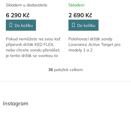
Skladem u dodavatele
Skladem
6 290 Kč
2 690 Kč
Do košíku
Do košíku
Pokud nemůžete na svou loď
Polohovací držák sondy
připevnit držák KED FLEX,
Lowrance Active Target pro
nebo chcete sondu přenášet,
modely 1 a 2
je tento držák se svorkou to
pravé pro Vás.
36
položek celkem
O
v
l
Z
á
á
d
p
a
a
Instagram
c
t
í
í
p
r
v