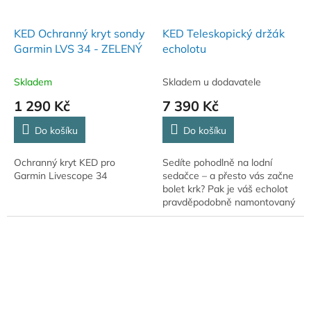
KED Ochranný kryt sondy
KED Teleskopický držák
Garmin LVS 34 - ZELENÝ
echolotu
Skladem
Skladem u dodavatele
1 290 Kč
7 390 Kč
Do košíku
Do košíku
Ochranný kryt KED pro
Sedíte pohodlně na lodní
Garmin Livescope 34
sedačce – a přesto vás začne
bolet krk? Pak je váš echolot
pravděpodobně namontovaný
příliš nízko. Právě zde přichází
na řadu Echolot High Mount
od...