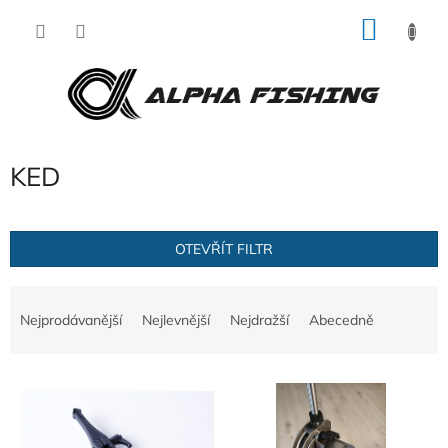
Přejít
NÁKU
na
obsah
KOŠÍK
KED
OTEVŘÍT FILTR
Ř
a
Nejprodávanější
Nejlevnější
Nejdražší
Abecedně
z
e
V
n
ý
í
p
p