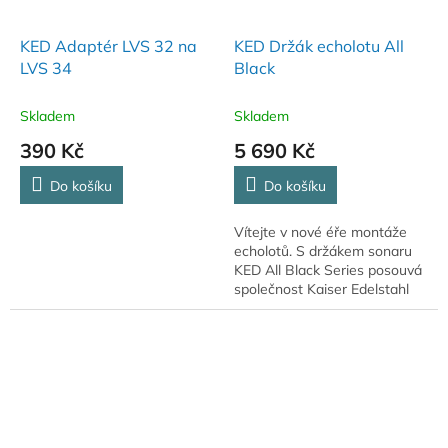
KED Adaptér LVS 32 na
KED Držák echolotu All
LVS 34
Black
Skladem
Skladem
390 Kč
5 690 Kč
Do košíku
Do košíku
Vítejte v nové éře montáže
echolotů. S držákem sonaru
KED All Black Series posouvá
společnost Kaiser Edelstahl
Design vaše vybavení na
zcela novou úroveň.