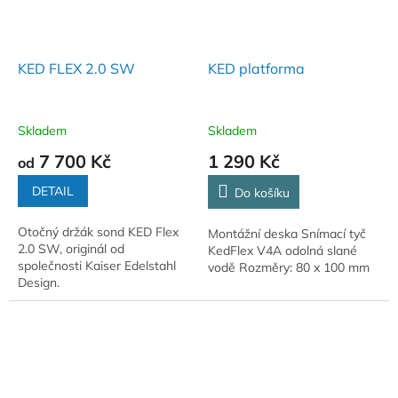
KED FLEX 2.0 SW
KED platforma
Skladem
Skladem
7 700 Kč
1 290 Kč
od
DETAIL
Do košíku
Otočný držák sond KED Flex
Montážní deska Snímací tyč
2.0 SW, originál od
KedFlex V4A odolná slané
společnosti Kaiser Edelstahl
vodě Rozměry: 80 x 100 mm
Design.