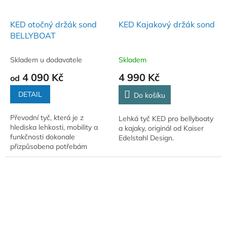
KED otočný držák sond
KED Kajakový držák sond
BELLYBOAT
Skladem u dodavatele
Skladem
4 090 Kč
4 990 Kč
od
DETAIL
Do košíku
Převodní tyč, která je z
Lehká tyč KED pro bellyboaty
hlediska lehkosti, mobility a
a kajaky, originál od Kaiser
funkčnosti dokonale
Edelstahl Design.
přizpůsobena potřebám
moderního rybolovu živou
technikou z kajaku nebo belly
boatu.