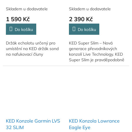
Skladem u dodavatele
Skladem u dodavatele
1 590 Kč
2 390 Kč
Do košíku
Do košíku
Držák echolotu určený pro
KED Super Slim – Nová
umístění na KED držák sond
generace převodníkových
na nafukovací čluny
konzolí Live Technology. KED
Super Slim je pravděpodobně
nejúčinnější převodní konzolí
od Kaiser Edelstahl Design.
Menší, lehčí,...
KED Konzole Garmin LVS
KED Konzola Lowrance
32 SLIM
Eagle Eye