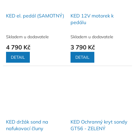
KED el. pedál (SAMOTNÝ)
KED 12V motorek k
pedálu
Skladem u dodavatele
Skladem u dodavatele
4 790 Kč
3 790 Kč
DETAIL
DETAIL
KED držák sond na
KED Ochranný kryt sondy
nafukovací čluny
GT56 - ZELENÝ