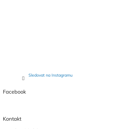
k
y
v
ý
p
i
s
u
Sledovat na Instagramu
Facebook
Kontakt