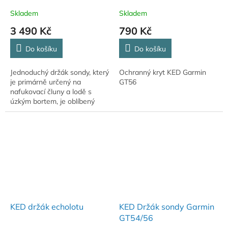
Skladem
Skladem
3 490 Kč
790 Kč
Do košíku
Do košíku
Jednoduchý držák sondy, který
Ochranný kryt KED Garmin
je primárně určený na
GT56
nafukovací čluny a lodě s
úzkým bortem, je oblíbený
díky své nízké hmotnosti a
ceně.
KED držák echolotu
KED Držák sondy Garmin
GT54/56