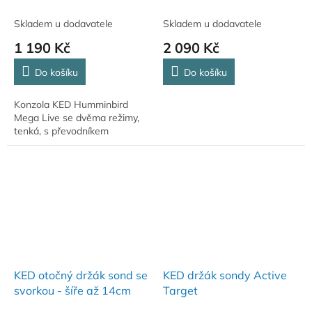
Skladem u dodavatele
Skladem u dodavatele
1 190 Kč
2 090 Kč
Do košíku
Do košíku
Konzola KED Humminbird
Mega Live se dvěma režimy,
tenká, s převodníkem
KED otočný držák sond se
KED držák sondy Active
svorkou - šíře až 14cm
Target