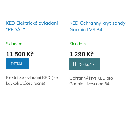
KED Elektrické ovládání
KED Ochranný kryt sondy
"PEDÁL"
Garmin LVS 34 -
ČERVENÝ
Skladem
Skladem
11 500 Kč
1 290 Kč
DETAIL
Do košíku
Elektrické ovládání KED (lze
Ochranný kryt KED pro
kdykoli otáčet ručně)
Garmin Livescope 34