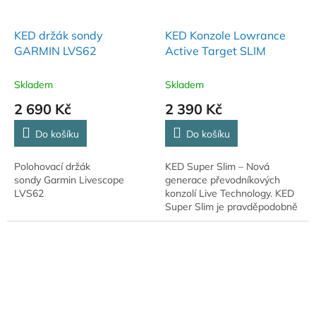
KED držák sondy
KED Konzole Lowrance
GARMIN LVS62
Active Target SLIM
Skladem
Skladem
2 690 Kč
2 390 Kč
Do košíku
Do košíku
Polohovací držák
KED Super Slim – Nová
sondy Garmin Livescope
generace převodníkových
LVS62
konzolí Live Technology. KED
Super Slim je pravděpodobně
nejúčinnější převodní konzolí
od Kaiser Edelstahl Design.
Menší, lehčí,...