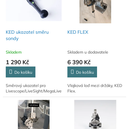
i
r
s
o
p
d
r
u
o
k
d
t
KED ukazatel směru
KED FLEX
u
ů
sondy
k
t
Skladem
Skladem u dodavatele
ů
1 290 Kč
6 390 Kč
Do košíku
Do košíku
Směrový ukazatel pro
Vlajková loď mezi držáky, KED
Livescope/LiveSight/MegaLive
Flex.