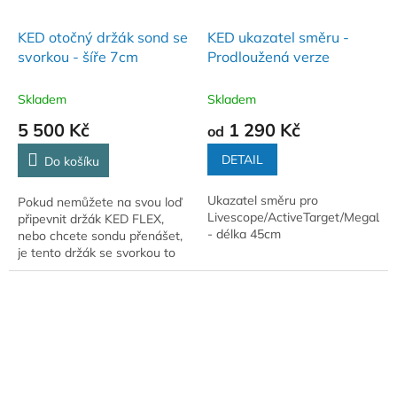
KED otočný držák sond se
KED ukazatel směru -
svorkou - šíře 7cm
Prodloužená verze
Skladem
Skladem
5 500 Kč
1 290 Kč
od
DETAIL
Do košíku
Ukazatel směru pro
Pokud nemůžete na svou loď
Livescope/ActiveTarget/MegaLiv
připevnit držák KED FLEX,
- délka 45cm
nebo chcete sondu přenášet,
je tento držák se svorkou to
pravé pro Vás.