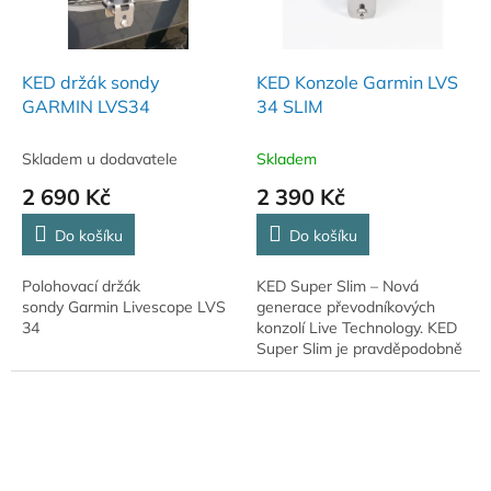
KED držák sondy
KED Konzole Garmin LVS
GARMIN LVS34
34 SLIM
Skladem u dodavatele
Skladem
2 690 Kč
2 390 Kč
Do košíku
Do košíku
Polohovací držák
KED Super Slim – Nová
sondy Garmin Livescope LVS
generace převodníkových
34
konzolí Live Technology. KED
Super Slim je pravděpodobně
nejúčinnější převodní konzolí
od Kaiser Edelstahl Design.
Menší, lehčí,...