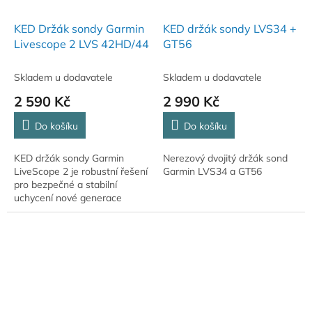
KED Držák sondy Garmin
KED držák sondy LVS34 +
Livescope 2 LVS 42HD/44
GT56
Skladem u dodavatele
Skladem u dodavatele
2 590 Kč
2 990 Kč
Do košíku
Do košíku
KED držák sondy Garmin
Nerezový dvojitý držák sond
LiveScope 2 je robustní řešení
Garmin LVS34 a GT56
pro bezpečné a stabilní
uchycení nové generace
LiveScope sond od Garminu.
Díky kvalitní konstrukci
umožňuje přesné ovládání...