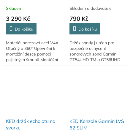
Skladem
Skladem u dodavatele
3 290 Kč
790 Kč
Do košíku
Do košíku
Materiál nerezová ocel V4A
Držák sondy j určen pro
Otočný o 360° Upevnění k
bezpečné uchycení
montážní desce pomocí
sonarových sond Garmin
pojistných šroubů Montážní
GT54UHD-TM a GT56UHD-
deska je součástí dodávky
TM. Díky pevné konstrukci
zajišťuje stabilní umístění
sondy, což přispívá ke
kvalitnímu...
KED držák echolotu na
KED Konzole Garmin LVS
svorku
62 SLIM