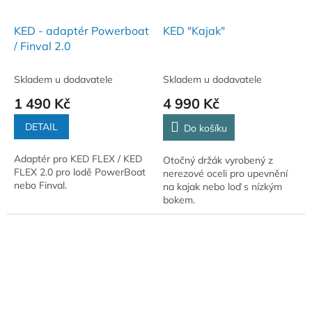
KED - adaptér Powerboat
KED "Kajak"
/ Finval 2.0
Skladem u dodavatele
Skladem u dodavatele
1 490 Kč
4 990 Kč
DETAIL
Do košíku
Adaptér pro KED FLEX / KED
Otočný držák vyrobený z
FLEX 2.0 pro lodě PowerBoat
nerezové oceli pro upevnění
nebo Finval.
na kajak nebo loď s nízkým
bokem.