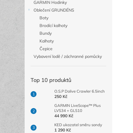
GARMIN Hodinky
Oblečení GRUNDÉNS
Boty
Brodící kalhoty
Bundy
Kalhoty
Čepice
Vybavení lodě / záchranné pomůcky
Top 10 produktů
O.S.P Dolive Crawler 6.5inch
250 Kč
GARMIN LiveScope™ Plus
LVS34 + GLS10
44 990 Kč
KED ukazatel směru sondy
1 290 Kč