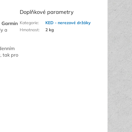
Doplňkové parametry
Kategorie
:
KED - nerezové držáky
d
Garmin
dy a
Hmotnost
:
2 kg
odenním
, tak pro