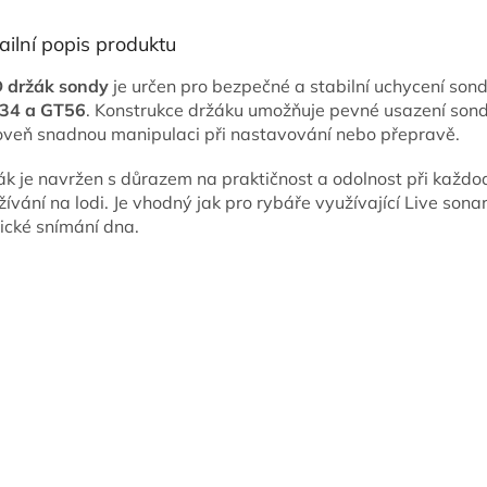
ailní popis produktu
 držák sondy
je určen pro bezpečné a stabilní uchycení son
34 a GT56
. Konstrukce držáku umožňuje pevné usazení son
oveň snadnou manipulaci při nastavování nebo přepravě.
ák je navržen s důrazem na praktičnost a odolnost při každ
ívání na lodi. Je vhodný jak pro rybáře využívající Live sonar
sické snímání dna.