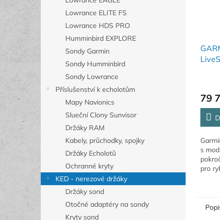
Lowrance EAGLE
Lowrance ELITE FS
Lowrance HDS PRO
Humminbird EXPLORE
GARM
Sondy Garmin
Live
Sondy Humminbird
+ GL
Sondy Lowrance
Příslušenství k echolotům
79 
Mapy Navionics
Slueční Clony Sunvisor
D
Držáky RAM
Garmi
Kabely, průchodky, spojky
s mod
Držáky Echolotů
pokroč
Ochranné kryty
pro ry
sledov
KED - nerezové držáky
nástr
Držáky sond
vzdále
Otočné adaptéry na sondy
Popi
Kryty sond