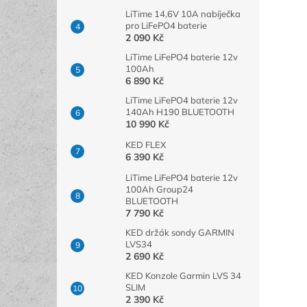
LiTime 14,6V 10A nabíječka
pro LiFePO4 baterie
2 090 Kč
LiTime LiFePO4 baterie 12v
100Ah
6 890 Kč
LiTime LiFePO4 baterie 12v
140Ah H190 BLUETOOTH
10 990 Kč
KED FLEX
6 390 Kč
LiTime LiFePO4 baterie 12v
100Ah Group24
BLUETOOTH
7 790 Kč
KED držák sondy GARMIN
LVS34
2 690 Kč
KED Konzole Garmin LVS 34
SLIM
2 390 Kč