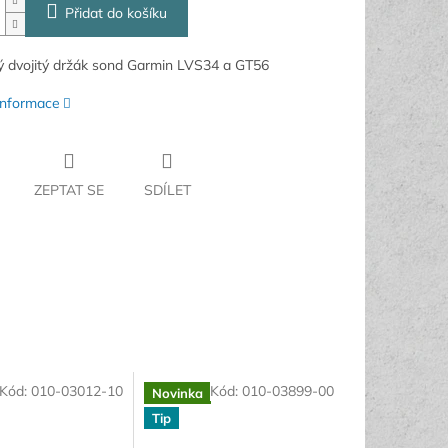
Přidat do košíku
 dvojitý držák sond Garmin LVS34 a GT56
 informace
ZEPTAT SE
SDÍLET
Kód:
010-03012-10
Kód:
010-03899-00
Novinka
Tip