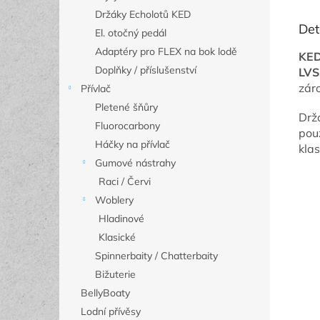
Držáky Echolotů KED
Det
El. otočný pedál
Adaptéry pro FLEX na bok lodě
KED
Doplňky / příslušenství
LVS
zár
Přívlač
Pletené šňůry
Drž
Fluorocarbony
použ
Háčky na přívlač
kla
Gumové nástrahy
Raci / Červi
Woblery
Hladinové
Klasické
Spinnerbaity / Chatterbaity
Bižuterie
BellyBoaty
Lodní přívěsy