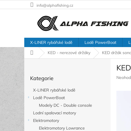
Přejít
info@alphafishing.cz
na
obsah
X-LINER rybářské lodě
Lodě PowerBoat
L
Domů
KED - nerezové držáky
KED držák son
P
KED
o
Přeskočit
s
Průměr
Kategorie
Neohod
kategorie
t
hodnoc
r
produkt
X-LINER rybářské lodě
a
je
Lodě PowerBoat
n
0,0
z
Modely DC - Double console
n
5
í
Lodní spalovací motory
hvězdič
p
Elektromotory
a
Elektromotory Lowrance