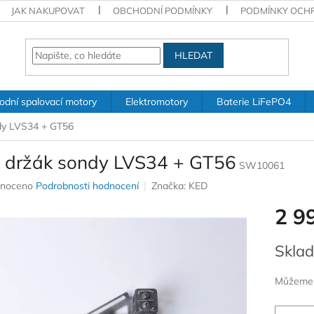
JAK NAKUPOVAT
OBCHODNÍ PODMÍNKY
PODMÍNKY OCH
HLEDAT
odní spalovací motory
Elektromotory
Baterie LiFePO4
dy LVS34 + GT56
 držák sondy LVS34 + GT56
SW10061
né
noceno
Podrobnosti hodnocení
Značka:
KED
ení
2 9
u
Měrná
Sklad
cena:
ek.
Můžeme d