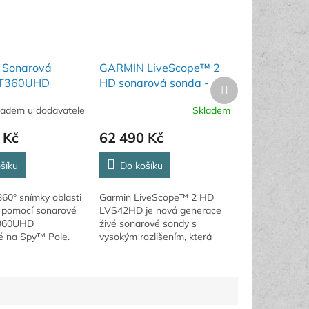
Sonarová
GARMIN LiveScope™ 2
GT360UHD
HD sonarová sonda -
Další
produkt
LVS42HD
ladem u dodavatele
Skladem
 Kč
62 490 Kč
šíku
Do košíku
60° snímky oblasti
Garmin LiveScope™ 2 HD
i pomocí sonarové
LVS42HD je nová generace
360UHD
živé sonarové sondy s
é na Spy™ Pole.
vysokým rozlišením, která
přináší mimořádně ostrý
obraz ryb i podvodních
struktur v reálném čase.
Díky...