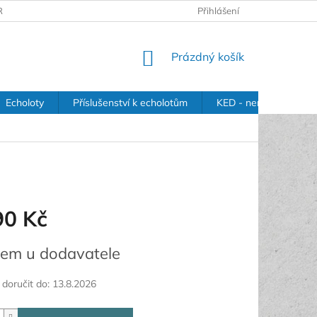
RANY OSOBNÍCH ÚDAJŮ
Přihlášení
NÁKUPNÍ
Prázdný košík
KOŠÍK
Echoloty
Příslušenství k echolotům
KED - nerezové držák
90 Kč
em u dodavatele
oručit do:
13.8.2026