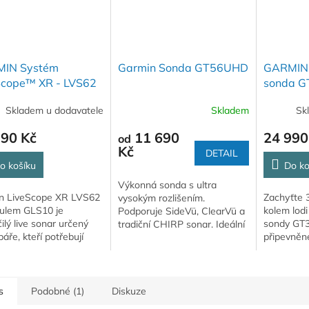
IN Systém
Garmin Sonda GT56UHD
GARMIN 
Scope™ XR - LVS62
sonda 
S10
Skladem u dodavatele
Skladem
Sk
790 Kč
11 690
24 990
od
Kč
DETAIL
o košíku
Do ko
Výkonná sonda s ultra
n LiveScope XR LVS62
Zachyťte 3
vysokým rozlišením.
ulem GLS10 je
kolem lod
Podporuje SideVü, ClearVü a
ilý live sonar určený
sondy GT
tradiční CHIRP sonar. Ideální
báře, kteří potřebují
připevněn
pro detailní sledování ryb i
at ryby, struktury a
struktury dna.
ahu na velkou
nost v reálném čase....
s
Podobné (1)
Diskuze