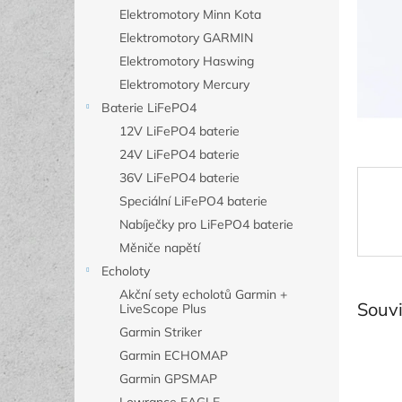
n
Elektromotory Minn Kota
e
Elektromotory GARMIN
l
Elektromotory Haswing
Elektromotory Mercury
Baterie LiFePO4
12V LiFePO4 baterie
24V LiFePO4 baterie
36V LiFePO4 baterie
Speciální LiFePO4 baterie
Nabíječky pro LiFePO4 baterie
Měniče napětí
Echoloty
Akční sety echolotů Garmin +
Souvi
LiveScope Plus
Garmin Striker
Garmin ECHOMAP
Garmin GPSMAP