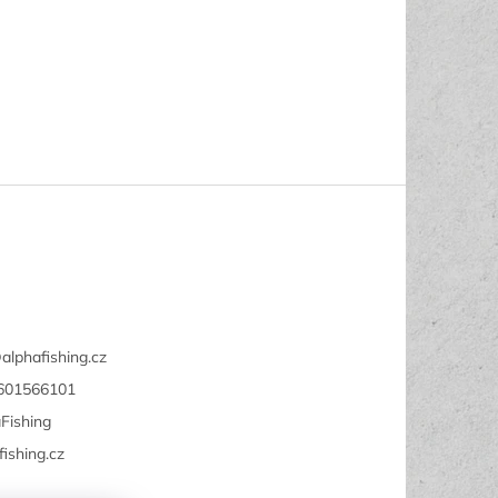
@
alphafishing.cz
601566101
Fishing
fishing.cz