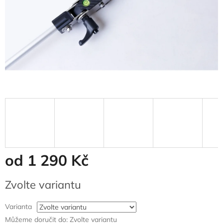
od
1 290 Kč
Měrná
Zvolte variantu
cena:
Varianta
Můžeme doručit do:
Zvolte variantu