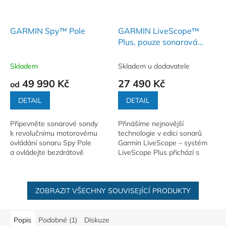
GARMIN Spy™ Pole
GARMIN LiveScope™
Plus, pouze sonarová
sonda LVS34
Skladem
Skladem u dodavatele
49 990 Kč
27 490 Kč
od
DETAIL
DETAIL
Připevněte sonarové sondy
Přinášíme nejnovější
k revolučnímu motorovému
technologie v edici sonarů
ovládání sonaru Spy Pole
Garmin LiveScope – systém
a ovládejte bezdrátově
LiveScope Plus přichází s
a přesně sonarové sondy
vyšším rozlišením, nižší úrovní
LiveScope™ GT360UHD.
šumu, čistším obrazem
a lepším...
ZOBRAZIT VŠECHNY SOUVISEJÍCÍ PRODUKTY
Popis
Podobné (1)
Diskuze