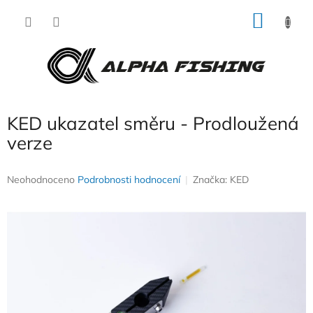
Přejít
NÁKU
na
obsah
KOŠÍK
KED ukazatel směru - Prodloužená
verze
Průměrné
Neohodnoceno
Podrobnosti hodnocení
Značka:
KED
hodnocení
produktu
je
0,0
z
5
hvězdiček.