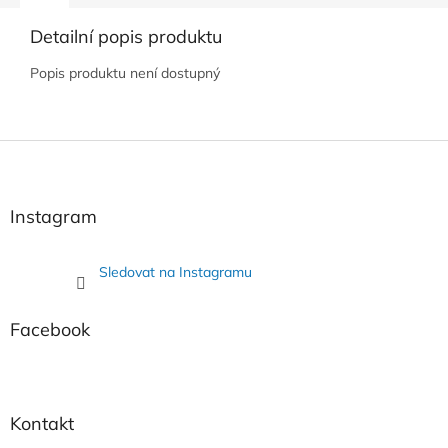
Detailní popis produktu
Popis produktu není dostupný
Z
á
p
a
Instagram
t
í
Sledovat na Instagramu
Facebook
Kontakt